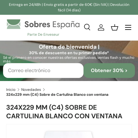
Entrega en 24/48h | Envio gratis a partir de 60€ (Sin IVA) | Devolución
fácil (14 días)
Ir al contenido
Buscar
Iniciar sesión
Cesta
Parte De Enveseur
Buscar
Buscar
Oferta de bienvenida |
30% de descuento en tu primer pedido*
Sé el primero en conocer nuestras ofertas exclusivas, ventas flash y mucho
más.
Obtener 30% >
Inicio
Novedades
324x229 mm (C4) Sobre de Cartulina Blanco con ventana
324X229 MM (C4) SOBRE DE
CARTULINA BLANCO CON VENTANA
Ir directamente a la información del producto