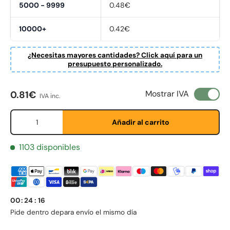
5000 - 9999
0.48€
10000+
0.42€
¿Necesitas mayores cantidades? Click aquí para un
presupuesto personalizado.
Precio normal
Mostrar IVA
0.81€
IVA inc.
First Name
Cant.
*
Añadir al carrito
1103 disponibles
Last Name
*
Email
*
00
:
24
:
16
Pide dentro de
para envío el mismo día