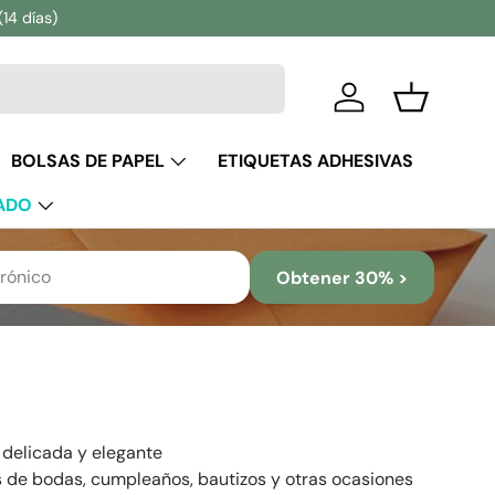
(14 días)
Iniciar sesión
Cesta
BOLSAS DE PAPEL
ETIQUETAS ADHESIVAS
ADO
Obtener 30% >
, delicada y elegante
os de bodas, cumpleaños, bautizos y otras ocasiones