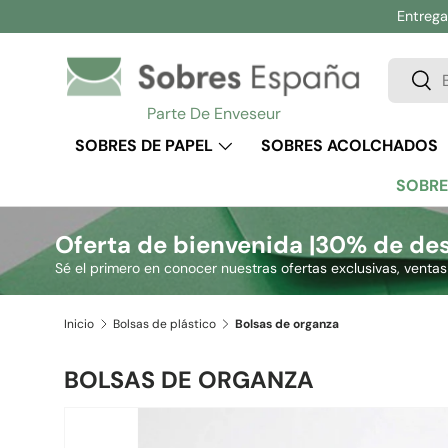
Entrega 
Ir al contenido
Buscar
Busc
Parte De Enveseur
SOBRES DE PAPEL
SOBRES ACOLCHADOS
SOBRE
Oferta de bienvenida |
30% de des
Sé el primero en conocer nuestras ofertas exclusivas, venta
Inicio
Bolsas de plástico
Bolsas de organza
BOLSAS DE ORGANZA
La imagen 2 ya está disponible en la vista de galería
Ir directamente a la información del producto