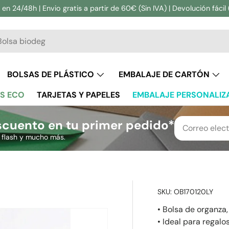
en 24/48h | Envio gratis a partir de 60€ (Sin IVA) | Devolución fácil 
ar
BOLSAS DE PLÁSTICO
EMBALAJE DE CARTÓN
S ECO
TARJETAS Y PAPELES
EMBALAJE PERSONALIZ
cuento en tu primer pedido*
s flash y mucho más.
SKU:
OB170120LY
• Bolsa de organza
• Ideal para regal