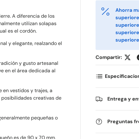
Ahorra m
erre. A diferencia de los
superiore
malmente utilizan solapas
superiore
ual es el cordón.
superior
superiore
nal y elegante, realzando el
Compartir:
radición y gusto artesanal
e en el área dedicada al
Especificacio
 en vestidos y trajes, a
ornavn
Etternavn
*
*
 posibilidades creativas de
Entrega y en
n generalmente pequeñas o
-post
Telefon
*
Preguntas f
queño es de 90 x 70 mm,