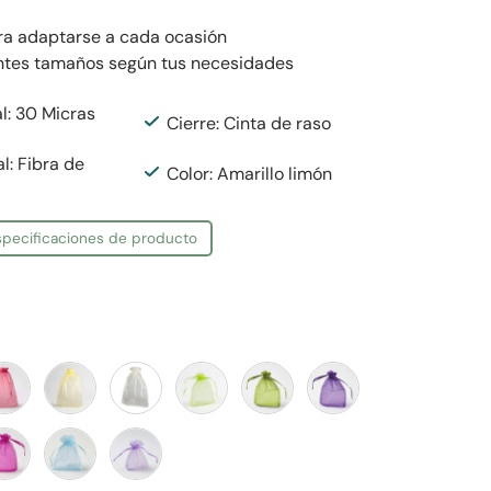
ara adaptarse a cada ocasión
rentes tamaños según tus necesidades
l: 30 Micras
Cierre: Cinta de raso
al: Fibra de
Color: Amarillo limón
especificaciones de producto
urdeos
Dorado
Crema
Verde manzana
Verde militar
Morado
ucsia
Azul celeste
Violeta