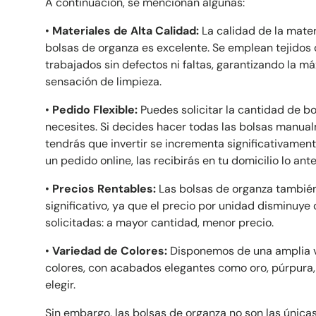
A continuación, se mencionan algunas:
•
Materiales de Alta Calidad:
La calidad de la mater
bolsas de organza es excelente. Se emplean tejidos 
trabajados sin defectos ni faltas, garantizando la 
sensación de limpieza.
•
Pedido Flexible:
Puedes solicitar la cantidad de b
necesites. Si decides hacer todas las bolsas manua
tendrás que invertir se incrementa significativamente.
un pedido online, las recibirás en tu domicilio lo ant
•
Precios Rentables:
Las bolsas de organza también
significativo, ya que el precio por unidad disminuy
solicitadas: a mayor cantidad, menor precio.
•
Variedad de Colores:
Disponemos de una amplia v
colores, con acabados elegantes como oro, púrpura,
elegir.
Sin embargo, las bolsas de organza no son las única