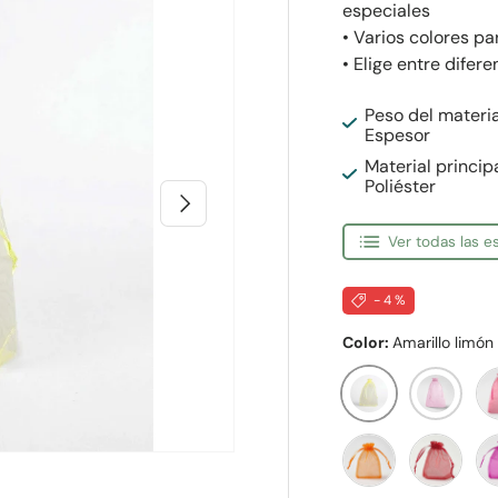
especiales
• Varios colores p
• Elige entre dife
Peso del materia
Espesor
Material princip
Poliéster
Siguiente
Ver todas las 
- 4 %
Color:
Amarillo limón
Amarillo limón
Rosa
B
Naranja
Rojo
F