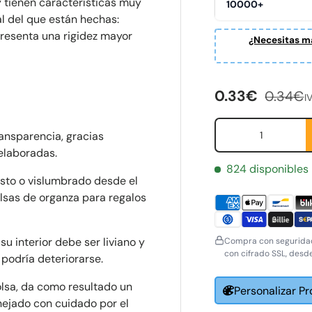
 tienen características muy
10000+
al del que están hechas:
presenta una rigidez mayor
¿Necesitas ma
Precio de ven
Precio 
0.33€
0.34€
I
Cant.
ransparencia, gracias
 elaboradas.
824 disponibles
visto o vislumbrado desde el
olsas de organza para regalos
su interior debe ser liviano y
Compra con seguridad
con cifrado SSL, desd
 podría deteriorarse.
olsa, da como resultado un
Personalizar P
ejado con cuidado por el