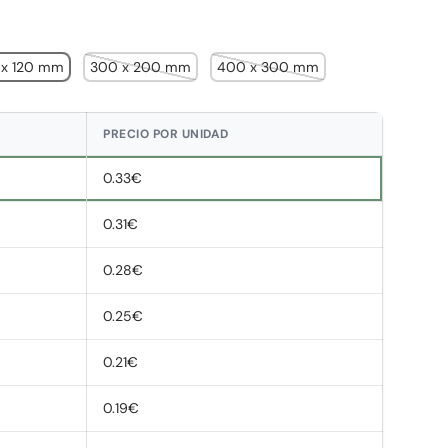
 x 120 mm
300 x 200 mm
400 x 300 mm
PRECIO POR UNIDAD
0.33€
0.31€
0.28€
0.25€
0.21€
0.19€