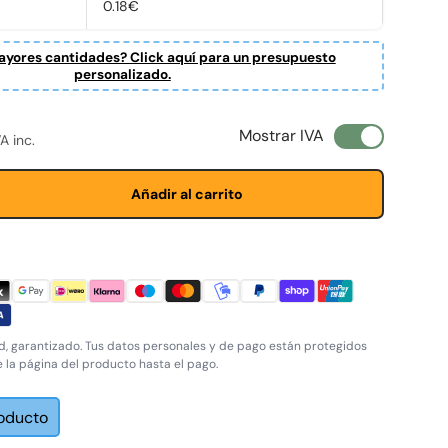
0.18€
yores cantidades? Click aquí para un presupuesto
personalizado.
ta
normal
Mostrar IVA
VA inc.
Añadir al carrito
, garantizado. Tus datos personales y de pago están protegidos
e la página del producto hasta el pago.
roducto