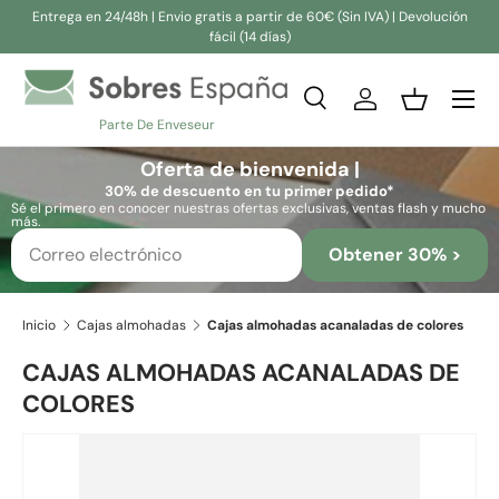
Entrega en 24/48h | Envio gratis a partir de 60€ (Sin IVA) | Devolución
fácil (14 días)
Ir al contenido
Buscar
Iniciar sesión
Cesta
Parte De Enveseur
Buscar
Buscar
Oferta de bienvenida |
30% de descuento en tu primer pedido*
Sé el primero en conocer nuestras ofertas exclusivas, ventas flash y mucho
más.
Obtener 30% >
Inicio
Cajas almohadas
Cajas almohadas acanaladas de colores
CAJAS ALMOHADAS ACANALADAS DE
COLORES
Ir directamente a la información del producto