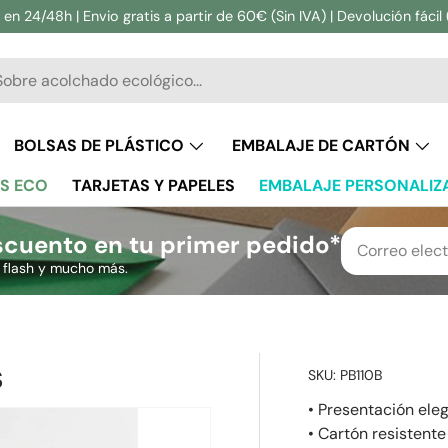
en 24/48h | Envio gratis a partir de 60€ (Sin IVA) | Devolución fácil 
ar
BOLSAS DE PLÁSTICO
EMBALAJE DE CARTÓN
S ECO
TARJETAS Y PAPELES
EMBALAJE PERSONALIZ
cuento en tu primer pedido*
s flash y mucho más.
S
SKU:
PB110B
• Presentación ele
• Cartón resistent