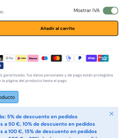
ta
normal
Mostrar IVA
nc.
Añadir al carrito
, garantizado. Tus datos personales y de pago están protegidos
e la página del producto hasta el pago.
roducto
Cerrar
ás: 5% de descuento en pedidos
s a 50 €, 10% de descuento en pedidos
s a 100 €, 15% de descuento en pedidos