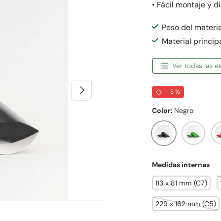
• Fácil montaje y d
Peso del materi
Material princip
Ver todas las 
Siguiente
- 5 %
Color:
Negro
Negro
Verde
R
Medidas internas
113 x 81 mm (C7)
229 x 162 mm (C5)