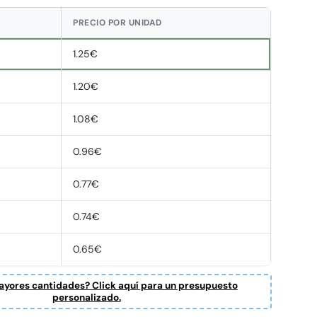
PRECIO POR UNIDAD
1.25€
1.20€
1.08€
0.96€
0.77€
0.74€
0.65€
yores cantidades? Click aquí para un presupuesto
personalizado.