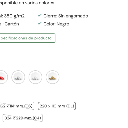
isponible en varios colores
al: 350 g/m2
Cierre: Sin engomado
al: Cartón
Color: Negro
especificaciones de producto
ojo
Plateado
Blanco
Dorado
162 x 114 mm (C6)
220 x 110 mm (DL)
324 x 229 mm (C4)