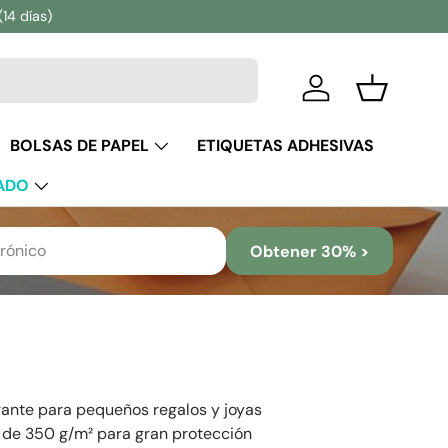
(14 días)
Iniciar sesión
Cesta
BOLSAS DE PAPEL
ETIQUETAS ADHESIVAS
ADO
Obtener 30% >
gante para pequeños regalos y joyas
e de 350 g/m² para gran protección