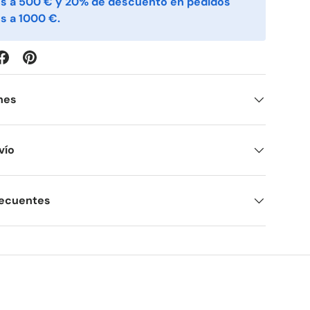
es a 500 € y 20% de descuento en pedidos
s a 1000 €.
nes
vío
recuentes