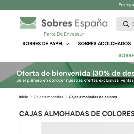
Entrega 
Ir al contenido
Buscar
Busc
Parte De Enveseur
SOBRES DE PAPEL
SOBRES ACOLCHADOS
SOBRE
Oferta de bienvenida |
30% de des
Sé el primero en conocer nuestras ofertas exclusivas, venta
Inicio
Cajas almohadas
Cajas almohadas de colores
CAJAS ALMOHADAS DE COLORE
Ir directamente a la información del producto