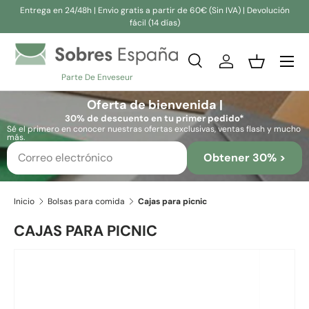
Entrega en 24/48h | Envio gratis a partir de 60€ (Sin IVA) | Devolución
fácil (14 días)
Ir al contenido
Buscar
Iniciar sesión
Cesta
Parte De Enveseur
Buscar
Buscar
Oferta de bienvenida |
30% de descuento en tu primer pedido*
Sé el primero en conocer nuestras ofertas exclusivas, ventas flash y mucho
más.
Obtener 30% >
Inicio
Bolsas para comida
Cajas para picnic
CAJAS PARA PICNIC
La imagen 4 ya está disponible en la vista de galería
Ir directamente a la información del producto