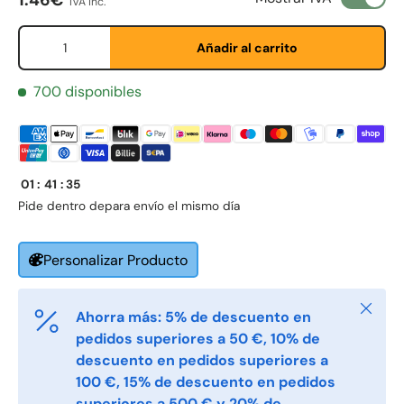
IVA inc.
Cant.
Añadir al carrito
Etternavn
*
700 disponibles
E-post
*
01
:
41
:
35
Telefon
Pide dentro de
para envío el mismo día
Personalizar Producto
Postnummer
*
Cerrar
Ahorra más: 5% de descuento en
pedidos superiores a 50 €, 10% de
Antall
*
descuento en pedidos superiores a
100 €, 15% de descuento en pedidos
superiores a 500 € y 20% de