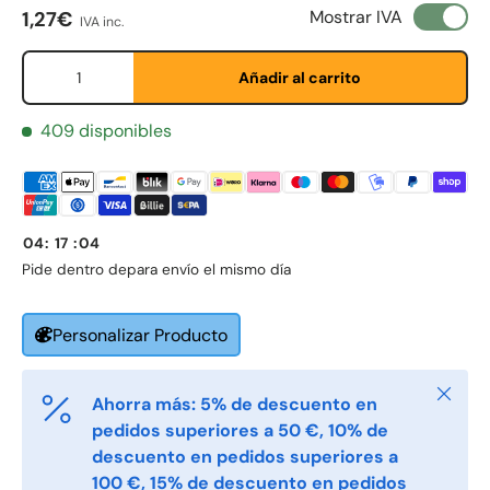
Precio normal
Mostrar IVA
1,27€
Etternavn
*
IVA inc.
Cant.
Añadir al carrito
E-post
*
409 disponibles
Telefon
04
:
17
:
04
Pide dentro de
para envío el mismo día
Postnummer
*
Personalizar Producto
Antall
*
Cerrar
Ahorra más: 5% de descuento en
pedidos superiores a 50 €, 10% de
descuento en pedidos superiores a
Kommentarer
100 €, 15% de descuento en pedidos