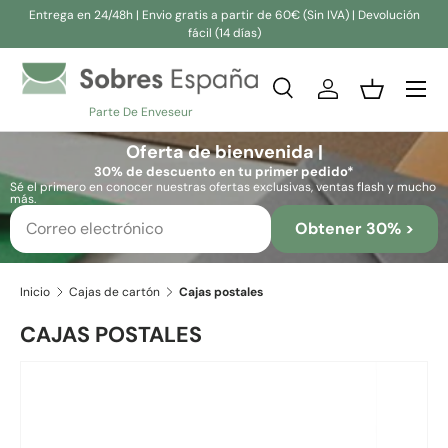
Entrega en 24/48h | Envio gratis a partir de 60€ (Sin IVA) | Devolución
fácil (14 días)
Ir al contenido
Buscar
Iniciar sesión
Cesta
Parte De Enveseur
Buscar
Buscar
Oferta de bienvenida |
30% de descuento en tu primer pedido*
Sé el primero en conocer nuestras ofertas exclusivas, ventas flash y mucho
más.
Obtener 30% >
Inicio
Cajas de cartón
Cajas postales
CAJAS POSTALES
La imagen 2 ya está disponible en la vista de galería
Ir directamente a la información del producto