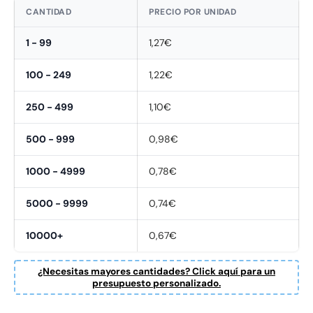
CANTIDAD
PRECIO POR UNIDAD
1 - 99
1,27€
100 - 249
1,22€
250 - 499
1,10€
500 - 999
0,98€
1000 - 4999
0,78€
5000 - 9999
0,74€
10000+
0,67€
Fornavn
*
¿Necesitas mayores cantidades? Click aquí para un
presupuesto personalizado.