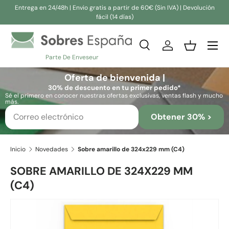
Entrega en 24/48h | Envio gratis a partir de 60€ (Sin IVA) | Devolución
fácil (14 días)
Ir al contenido
Buscar
Iniciar sesión
Cesta
Parte De Enveseur
Buscar
Buscar
Oferta de bienvenida |
30% de descuento en tu primer pedido*
Sé el primero en conocer nuestras ofertas exclusivas, ventas flash y mucho
más.
Obtener 30% >
Inicio
Novedades
Sobre amarillo de 324x229 mm (C4)
SOBRE AMARILLO DE 324X229 MM
(C4)
Ir directamente a la información del producto