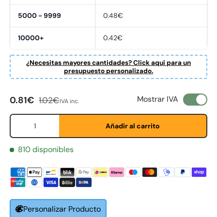
5000 - 9999
0.48€
10000+
0.42€
¿Necesitas mayores cantidades? Click aquí para un
presupuesto personalizado.
Precio de venta
Precio normal
Mostrar IVA
0.81€
1.02€
IVA inc.
Cant.
Añadir al carrito
Fornavn
*
810 disponibles
Etternavn
*
Personalizar Producto