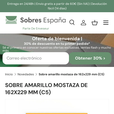
Entrega en 24/48h | Envio gratis a partir de 60€ (Sin IVA) | Devolución
fácil (14 días)
Ir al contenido
Buscar
Iniciar sesión
Cesta
Parte De Enveseur
Buscar
Buscar
Oferta de bienvenida |
30% de descuento en tu primer pedido*
Sé el primero en conocer nuestras ofertas exclusivas, ventas flash y mucho
más.
Obtener 30% >
Inicio
Novedades
Sobre amarillo mostaza de 162x229 mm (C5)
SOBRE AMARILLO MOSTAZA DE
162X229 MM (C5)
Ir directamente a la información del producto