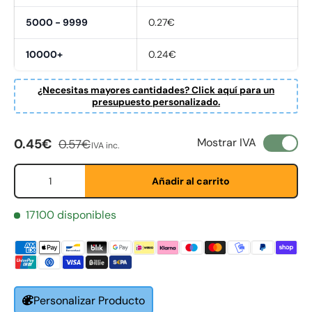
5000 - 9999
0.27€
10000+
0.24€
¿Necesitas mayores cantidades? Click aquí para un
presupuesto personalizado.
Precio de venta
Precio normal
Mostrar IVA
0.45€
0.57€
IVA inc.
Cant.
Añadir al carrito
Fornavn
*
17100 disponibles
Etternavn
*
Personalizar Producto
E-post
*