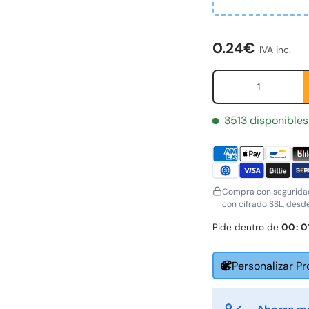
Precio norma
ería
0.24€
IVA inc.
Cant.
3513 disponibles
Compra con seguridad
con cifrado SSL, desd
Pide dentro de
00
:
0
Personalizar P
irst Name
Last Name
*
*