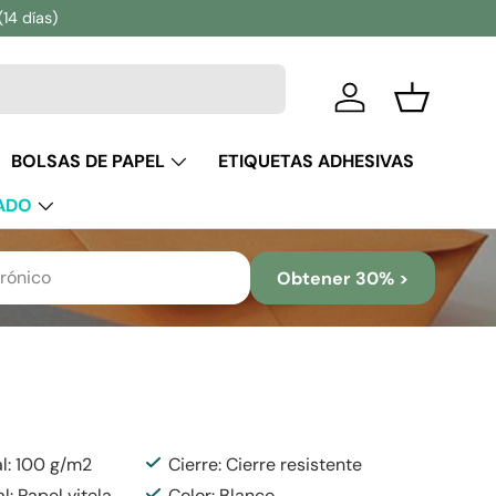
(14 días)
Iniciar sesión
Cesta
BOLSAS DE PAPEL
ETIQUETAS ADHESIVAS
ADO
Obtener 30% >
al: 100 g/m2
Cierre: Cierre resistente
l: Papel vitela
Color: Blanco