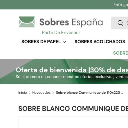
Entrega 
Ir al contenido
Buscar
Busc
Parte De Enveseur
SOBRES DE PAPEL
SOBRES ACOLCHADOS
SOBRE
Oferta de bienvenida |
30% de des
Sé el primero en conocer nuestras ofertas exclusivas, venta
Inicio
Novedades
Sobre blanco Communique de 110x220 mm (DL)
SOBRE BLANCO COMMUNIQUE DE 
Ir directamente a la información del producto