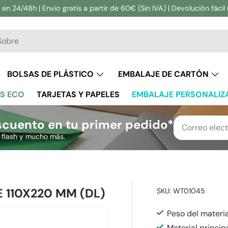
en 24/48h | Envio gratis a partir de 60€ (Sin IVA) | Devolución fácil 
ar
BOLSAS DE PLÁSTICO
EMBALAJE DE CARTÓN
S ECO
TARJETAS Y PAPELES
EMBALAJE PERSONALIZ
cuento en tu primer pedido*
s flash y mucho más.
110X220 MM (DL)
SKU:
WT01045
Peso del materi
Material principa