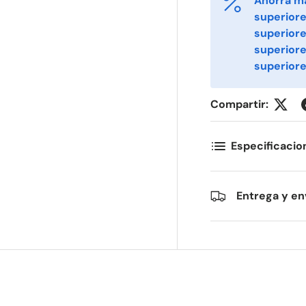
Ahorra m
superiore
superiore
superior
mail
Phone
*
superiore
Compartir:
ostal Code
Quantity
*
*
Especificacio
omments
Entrega y en