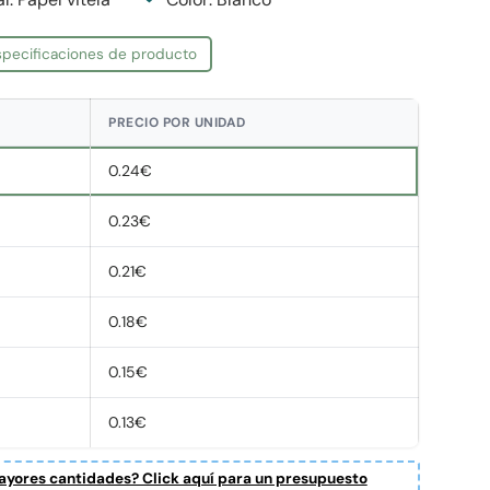
especificaciones de producto
PRECIO POR UNIDAD
0.24€
0.23€
0.21€
0.18€
0.15€
0.13€
yores cantidades? Click aquí para un presupuesto