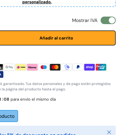
personalizado.
l
Mostrar IVA
Añadir al carrito
, garantizado. Tus datos personales y de pago están protegidos
e la página del producto hasta el pago.
1
:
07
para envío el mismo día
roducto
Cerrar