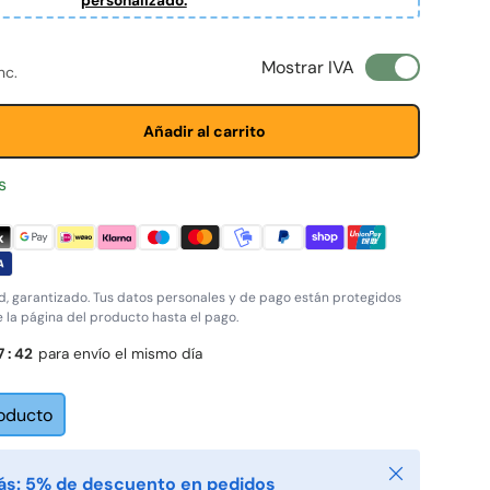
personalizado.
ta
ormal
Mostrar IVA
nc.
Añadir al carrito
s
, garantizado. Tus datos personales y de pago están protegidos
e la página del producto hasta el pago.
7
:
42
para envío el mismo día
roducto
Cerrar
ás: 5% de descuento en pedidos