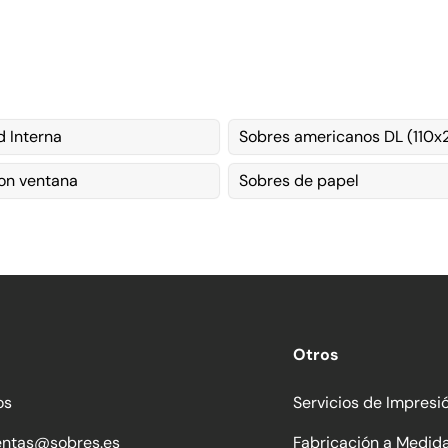
 Interna
Sobres americanos DL (110
on ventana
Sobres de papel
Otros
os
Servicios de Impresi
entas@sobres.es
Fabricación a Medid