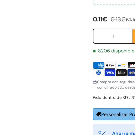
Precio de ven
Precio n
0.11€
0.13€
IVA i
ería
Cant.
8206 disponible
Compra con seguridad
con cifrado SSL, desd
Pide dentro de
07
:
4
Personalizar P
Ahorra m