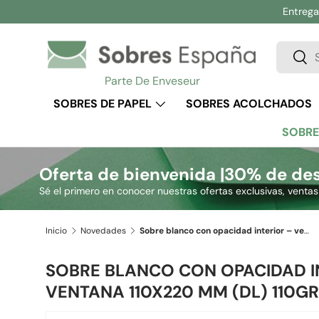
Entrega 
Ir al contenido
Buscar
Busc
Parte De Enveseur
SOBRES DE PAPEL
SOBRES ACOLCHADOS
SOBRE
Oferta de bienvenida |
30% de des
Sé el primero en conocer nuestras ofertas exclusivas, venta
Inicio
Novedades
Sobre blanco con opacidad interior – ventana 110x220 mm (DL) 110gr/m²
SOBRE BLANCO CON OPACIDAD I
VENTANA 110X220 MM (DL) 110G