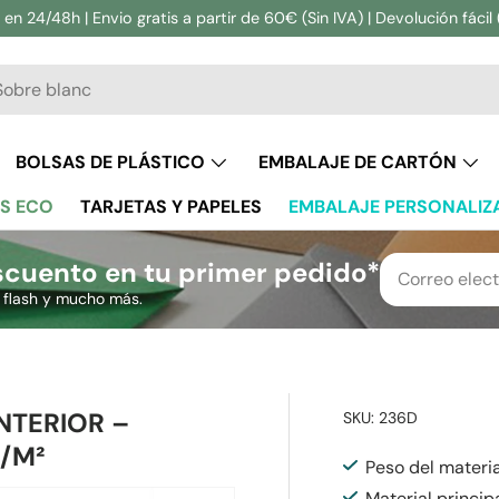
en 24/48h | Envio gratis a partir de 60€ (Sin IVA) | Devolución fácil 
ar
BOLSAS DE PLÁSTICO
EMBALAJE DE CARTÓN
S ECO
TARJETAS Y PAPELES
EMBALAJE PERSONALIZ
cuento en tu primer pedido*
s flash y mucho más.
NTERIOR –
SKU:
236D
R/M²
Peso del materia
Material principa