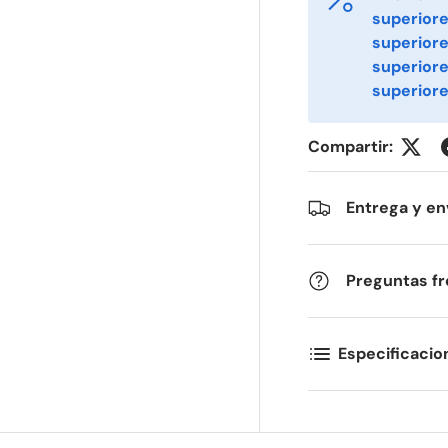
superiore
irst Name
Last Name
*
*
superiore
superior
superiore
mail
Phone
*
Compartir:
ostal Code
Quantity
*
*
Entrega y en
Preguntas f
omments
Especificacio