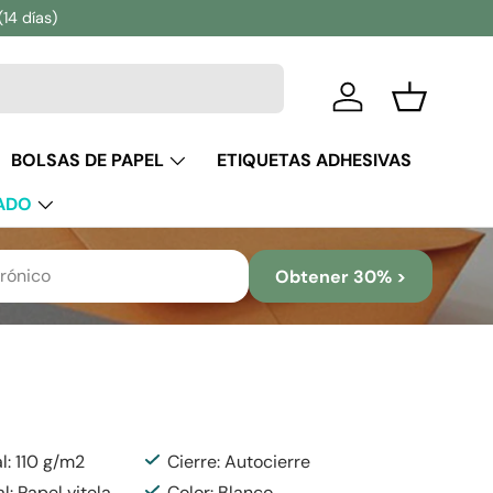
(14 días)
Iniciar sesión
Cesta
BOLSAS DE PAPEL
ETIQUETAS ADHESIVAS
ADO
Obtener 30% >
l: 110 g/m2
Cierre: Autocierre
l: Papel vitela
Color: Blanco