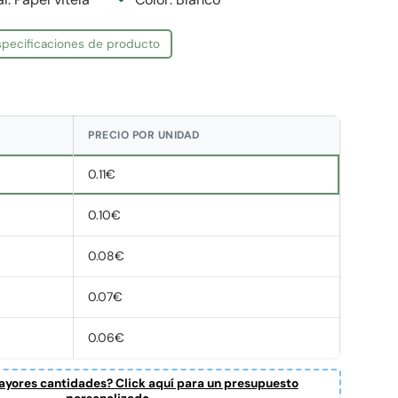
especificaciones de producto
PRECIO POR UNIDAD
0.11€
0.10€
0.08€
0.07€
0.06€
yores cantidades? Click aquí para un presupuesto