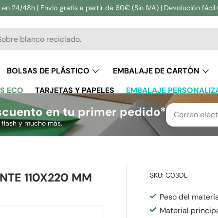
en 24/48h | Envio gratis a partir de 60€ (Sin IVA) | Devolución fácil 
ar
BOLSAS DE PLÁSTICO
EMBALAJE DE CARTÓN
S ECO
TARJETAS Y PAPELES
EMBALAJE PERSONALIZ
cuento en tu primer pedido*
s flash y mucho más.
NTE 110X220 MM
SKU:
C03DL
Peso del materi
Material principa