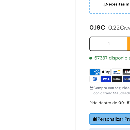
¿Necesitas ma
ería
Precio de ven
Precio 
0.19€
0.22€
IVA
Cant.
67337 disponibl
Compra con seguridad
con cifrado SSL, desd
Pide dentro de
09
:
5
Personalizar P