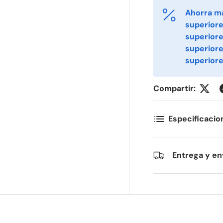
Ahorra m
ornavn
Etternavn
*
*
superiore
superiore
superior
-post
Telefon
*
superiore
Compartir:
ostnummer
Antall
*
*
Especificacio
ommentarer
Entrega y en