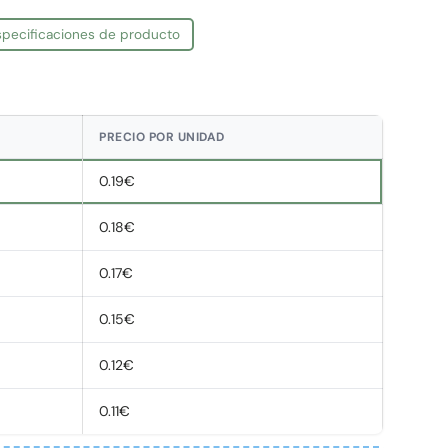
especificaciones de producto
PRECIO POR UNIDAD
0.19€
0.18€
0.17€
0.15€
0.12€
0.11€