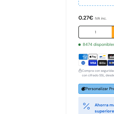
Precio norma
ería
0.27€
IVA inc.
Cant.
8474 disponible
Compra con seguridad
con cifrado SSL, desd
Personalizar P
Ahorra m
superiore