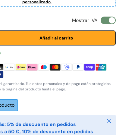
personalizado.
l
Mostrar IVA
Añadir al carrito
s
, garantizado. Tus datos personales y de pago están protegidos
e la página del producto hasta el pago.
roducto
Cerrar
ás: 5% de descuento en pedidos
s a 50 €, 10% de descuento en pedidos