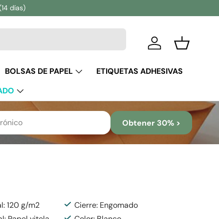
(14 días)
Iniciar sesión
Cesta
BOLSAS DE PAPEL
ETIQUETAS ADHESIVAS
ADO
Obtener 30% >
l: 120 g/m2
Cierre: Engomado
l: Papel vitela
Color: Blanco