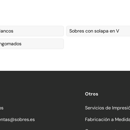
lancos
Sobres con solapa en V
engomados
Otros
os
Servicios de Impresi
entas@sobres.es
Fabricación a Medid