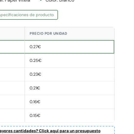
especificaciones de producto
PRECIO POR UNIDAD
0.27€
0.25€
0.23€
0.21€
0.16€
0.15€
yores cantidades? Click aquí para un presupuesto