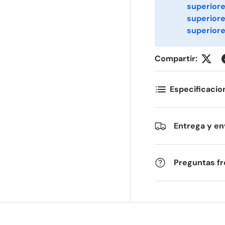
superiore
ornavn
Etternavn
*
*
superior
superiore
-post
Telefon
*
Compartir:
Especificacio
ostnummer
Antall
*
*
Entrega y en
ommentarer
Preguntas f