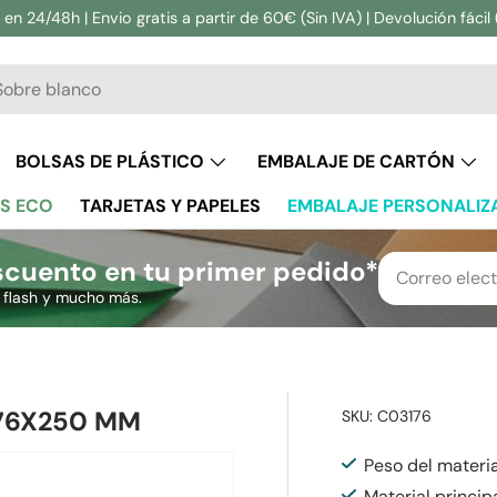
en 24/48h | Envio gratis a partir de 60€ (Sin IVA) | Devolución fácil 
ar
BOLSAS DE PLÁSTICO
EMBALAJE DE CARTÓN
S ECO
TARJETAS Y PAPELES
EMBALAJE PERSONALIZ
cuento en tu primer pedido*
s flash y mucho más.
176X250 MM
SKU:
C03176
Peso del materia
Material principa