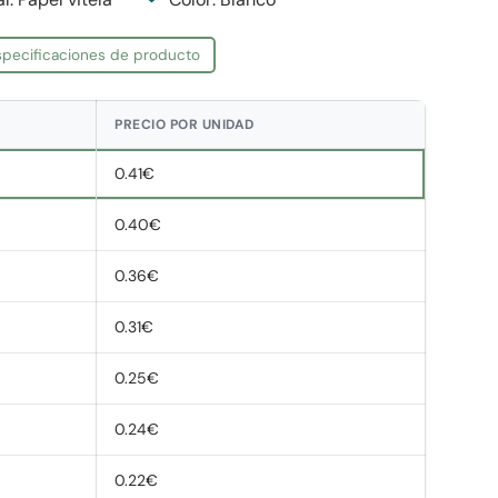
especificaciones de producto
PRECIO POR UNIDAD
0.41€
0.40€
0.36€
0.31€
0.25€
0.24€
0.22€