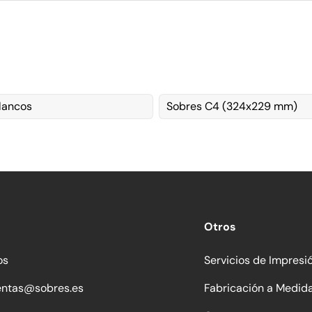
lancos
Sobres C4 (324x229 mm)
Otros
os
Servicios de Impresi
entas@sobres.es
Fabricación a Medid