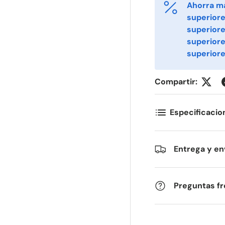
Ahorra m
ornavn
Etternavn
*
*
superiore
superiore
superior
superiore
-post
Telefon
*
Compartir:
ostnummer
Antall
*
*
Especificacio
ommentarer
Entrega y en
Preguntas f