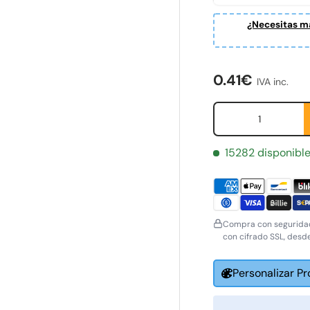
¿Necesitas ma
ería
Precio norma
0.41€
IVA inc.
Cant.
15282 disponibl
Compra con seguridad
con cifrado SSL, desd
Personalizar P