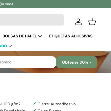
(14 días)
Iniciar sesión
Cesta
BOLSAS DE PAPEL
ETIQUETAS ADHESIVAS
ADO
Obtener 30% >
al: 100 g/m2
Cierre: Autoadhesivo
l: Papel vitela
Color: Blanco