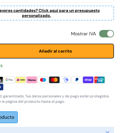
yores cantidades? Click aquí para un presupuesto
personalizado.
l
Mostrar IVA
Añadir al carrito
es
, garantizado. Tus datos personales y de pago están protegidos
e la página del producto hasta el pago.
roducto
Cerrar