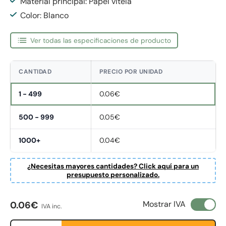
Material principal: Papel vitela
Color: Blanco
Ver todas las especificaciones de producto
CANTIDAD
PRECIO POR UNIDAD
1 - 499
0.06€
500 - 999
0.05€
1000+
0.04€
¿Necesitas mayores cantidades? Click aquí para un
presupuesto personalizado.
Precio normal
Mostrar IVA
0.06€
IVA inc.
Cant.