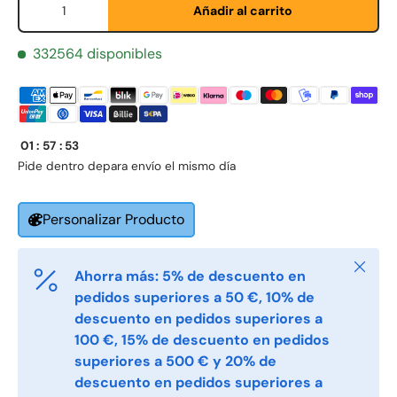
Añadir al carrito
332564 disponibles
01
:
57
:
53
Pide dentro de
para envío el mismo día
Fornavn
*
Personalizar Producto
Etternavn
*
Cerrar
Ahorra más: 5% de descuento en
pedidos superiores a 50 €, 10% de
descuento en pedidos superiores a
E-post
*
100 €, 15% de descuento en pedidos
superiores a 500 € y 20% de
descuento en pedidos superiores a