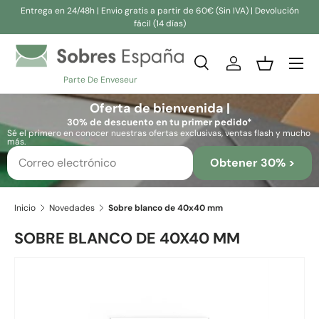
Entrega en 24/48h | Envio gratis a partir de 60€ (Sin IVA) | Devolución
fácil (14 días)
Ir al contenido
Buscar
Iniciar sesión
Cesta
Parte De Enveseur
Buscar
Buscar
Oferta de bienvenida |
30% de descuento en tu primer pedido*
Sé el primero en conocer nuestras ofertas exclusivas, ventas flash y mucho
más.
Obtener 30% >
Inicio
Novedades
Sobre blanco de 40x40 mm
SOBRE BLANCO DE 40X40 MM
Ir directamente a la información del producto