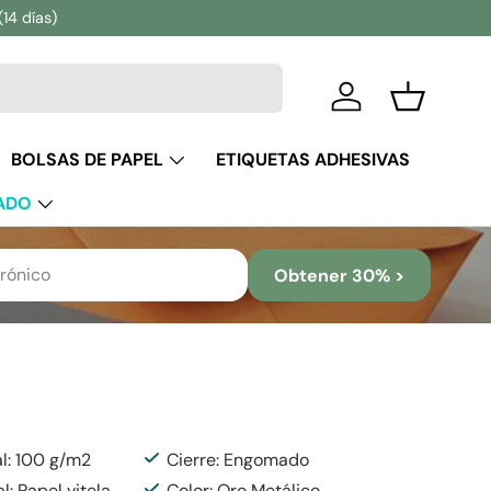
(14 días)
Iniciar sesión
Cesta
BOLSAS DE PAPEL
ETIQUETAS ADHESIVAS
ADO
Obtener 30% >
al: 100 g/m2
Cierre: Engomado
l: Papel vitela
Color: Oro Metálico