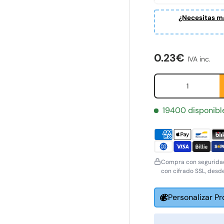
¿Necesitas ma
ería
Precio norma
0.23€
IVA inc.
Cant.
19400 disponibl
Compra con seguridad
con cifrado SSL, desd
Personalizar P