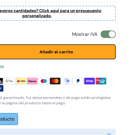
yores cantidades? Click aquí para un presupuesto
personalizado.
l
Mostrar IVA
Añadir al carrito
es
, garantizado. Tus datos personales y de pago están protegidos
e la página del producto hasta el pago.
roducto
Cerrar