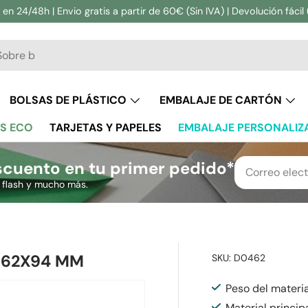
en 24/48h | Envio gratis a partir de 60€ (Sin IVA) | Devolución fácil 
ar
BOLSAS DE PLÁSTICO
EMBALAJE DE CARTÓN
S ECO
TARJETAS Y PAPELES
EMBALAJE PERSONALIZ
cuento en tu primer pedido*
s flash y mucho más.
 62X94 MM
SKU:
D0462
Peso del materi
Material principa