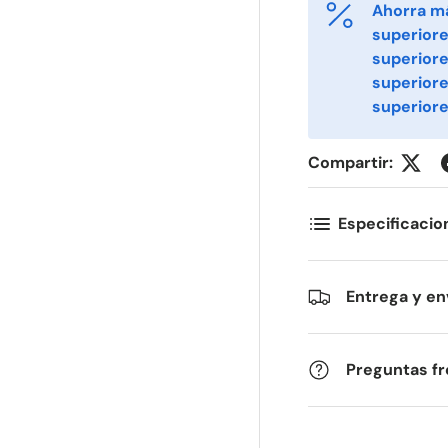
Ahorra m
superiore
superiore
ornavn
Etternavn
*
*
superior
superiore
-post
Telefon
*
Compartir:
Especificacio
ostnummer
Antall
*
*
Entrega y en
ommentarer
Preguntas f