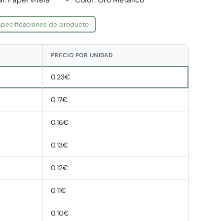
especificaciones de producto
PRECIO POR UNIDAD
0.23€
0.17€
0.16€
0.13€
0.12€
0.11€
0.10€