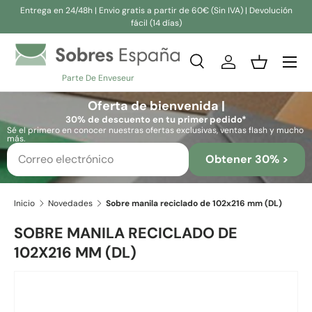
Entrega en 24/48h | Envio gratis a partir de 60€ (Sin IVA) | Devolución
fácil (14 días)
Ir al contenido
Buscar
Iniciar sesión
Cesta
Parte De Enveseur
Buscar
Buscar
Oferta de bienvenida |
30% de descuento en tu primer pedido*
Sé el primero en conocer nuestras ofertas exclusivas, ventas flash y mucho
más.
Obtener 30% >
Inicio
Novedades
Sobre manila reciclado de 102x216 mm (DL)
SOBRE MANILA RECICLADO DE
102X216 MM (DL)
Ir directamente a la información del producto