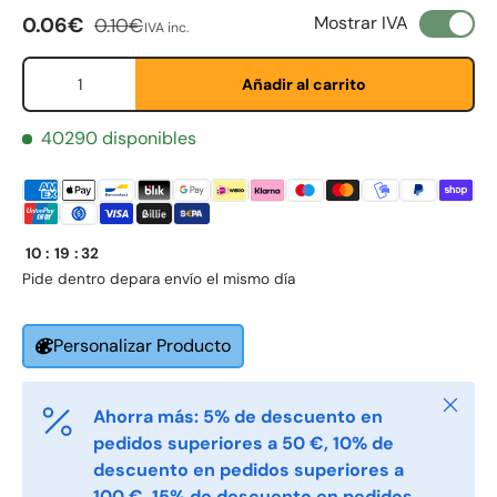
Precio de venta
Precio normal
Mostrar IVA
0.06€
0.10€
IVA inc.
Cant.
Añadir al carrito
40290 disponibles
First Name
*
10
:
19
:
32
Pide dentro de
para envío el mismo día
Last Name
*
Personalizar Producto
Cerrar
Ahorra más: 5% de descuento en
Email
*
pedidos superiores a 50 €, 10% de
descuento en pedidos superiores a
100 €, 15% de descuento en pedidos