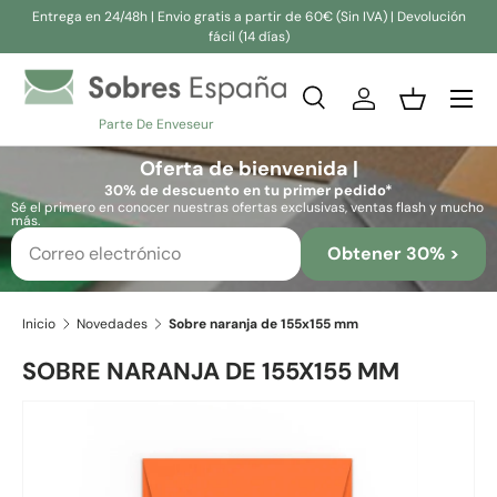
Entrega en 24/48h | Envio gratis a partir de 60€ (Sin IVA) | Devolución
fácil (14 días)
Ir al contenido
Buscar
Iniciar sesión
Cesta
Parte De Enveseur
Buscar
Buscar
Oferta de bienvenida |
30% de descuento en tu primer pedido*
Sé el primero en conocer nuestras ofertas exclusivas, ventas flash y mucho
más.
Obtener 30% >
Inicio
Novedades
Sobre naranja de 155x155 mm
SOBRE NARANJA DE 155X155 MM
Ir directamente a la información del producto