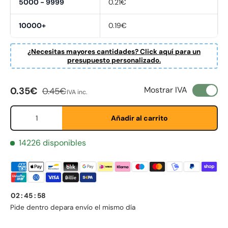
5000 - 9999
0.21€
10000+
0.19€
¿Necesitas mayores cantidades? Click aquí para un
presupuesto personalizado.
Precio de venta
Precio normal
Mostrar IVA
0.35€
0.45€
IVA inc.
Cant.
Añadir al carrito
14226 disponibles
First Name
*
02
:
45
:
58
Last Name
*
Pide dentro de
para envío el mismo día