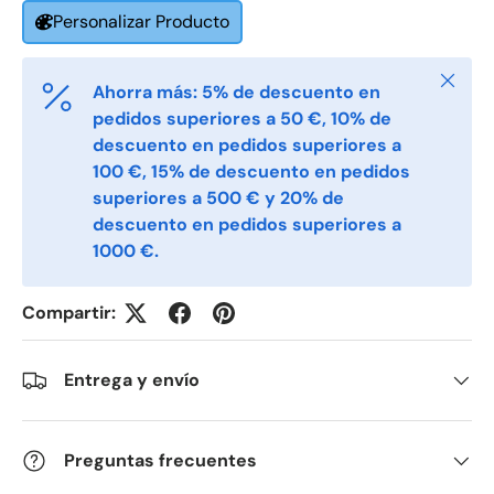
Personalizar Producto
Email
*
Cerrar
Ahorra más: 5% de descuento en
pedidos superiores a 50 €, 10% de
Phone
descuento en pedidos superiores a
100 €, 15% de descuento en pedidos
superiores a 500 € y 20% de
Postal Code
*
descuento en pedidos superiores a
1000 €.
Quantity
*
Compartir:
Entrega y envío
Comments
Preguntas frecuentes