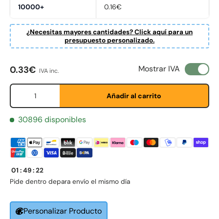
10000+
0.16€
¿Necesitas mayores cantidades? Click aquí para un
presupuesto personalizado.
Precio normal
Mostrar IVA
0.33€
IVA inc.
Cant.
Añadir al carrito
30896 disponibles
Fornavn
01
:
49
:
22
*
Pide dentro de
para envío el mismo día
Etternavn
Personalizar Producto
*