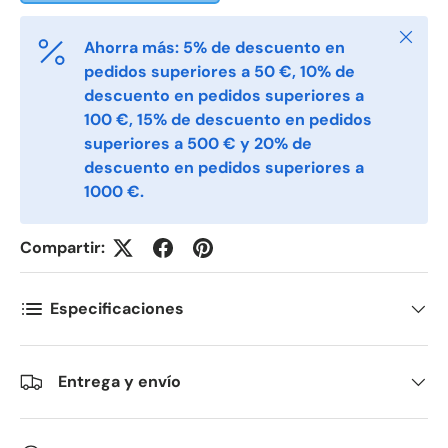
Cerrar
Ahorra más: 5% de descuento en
E-post
*
pedidos superiores a 50 €, 10% de
descuento en pedidos superiores a
100 €, 15% de descuento en pedidos
Telefon
superiores a 500 € y 20% de
descuento en pedidos superiores a
1000 €.
Postnummer
*
Compartir:
Antall
*
Especificaciones
Entrega y envío
Kommentarer