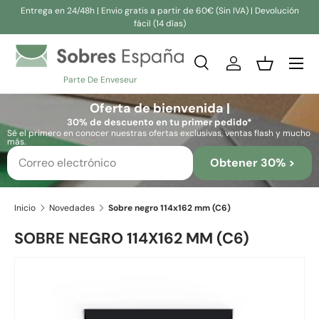
Entrega en 24/48h | Envio gratis a partir de 60€ (Sin IVA) | Devolución
fácil (14 días)
Ir al contenido
Buscar
Iniciar sesión
Cesta
Parte De Enveseur
Buscar
Buscar
Oferta de bienvenida |
30% de descuento en tu primer pedido*
Sé el primero en conocer nuestras ofertas exclusivas, ventas flash y mucho
más.
Obtener 30% >
Inicio
Novedades
Sobre negro 114x162 mm (C6)
SOBRE NEGRO 114X162 MM (C6)
Ir directamente a la información del producto