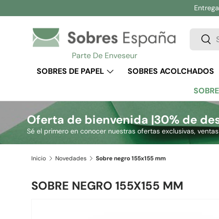
Entrega 
Ir al contenido
Buscar
Busc
Parte De Enveseur
SOBRES DE PAPEL
SOBRES ACOLCHADOS
SOBRE
Oferta de bienvenida |
30% de des
Sé el primero en conocer nuestras ofertas exclusivas, venta
Inicio
Novedades
Sobre negro 155x155 mm
SOBRE NEGRO 155X155 MM
Ir directamente a la información del producto