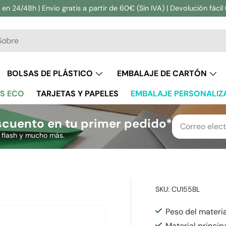
en 24/48h | Envio gratis a partir de 60€ (Sin IVA) | Devolución fácil 
ar
BOLSAS DE PLÁSTICO
EMBALAJE DE CARTÓN
S ECO
TARJETAS Y PAPELES
EMBALAJE PERSONALIZ
cuento en tu primer pedido*
s flash y mucho más.
SKU:
CU155BL
Peso del materi
Material princip