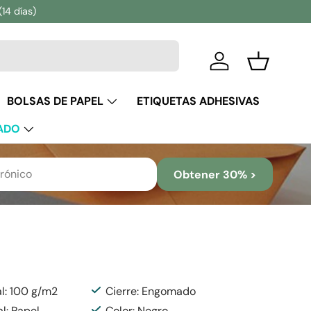
(14 días)
Iniciar sesión
Cesta
BOLSAS DE PAPEL
ETIQUETAS ADHESIVAS
ADO
Obtener 30% >
al: 100 g/m2
Cierre: Engomado
al: Papel
Color: Negro