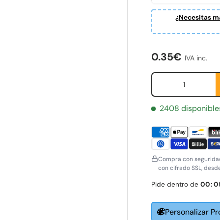
¿Necesitas ma
ería
Precio norma
0.35€
IVA inc.
Cant.
2408 disponible
Compra con seguridad
con cifrado SSL, desd
Pide dentro de
00
:
0
Personalizar P