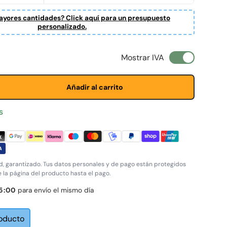
yores cantidades? Click aquí para un presupuesto
personalizado.
l
Mostrar IVA
Añadir al carrito
s
, garantizado. Tus datos personales y de pago están protegidos
e la página del producto hasta el pago.
4
:
59
para envío el mismo día
roducto