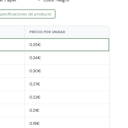
especificaciones de producto
PRECIO POR UNIDAD
0.35€
0.34€
0.30€
0.27€
0.22€
0.21€
0.19€