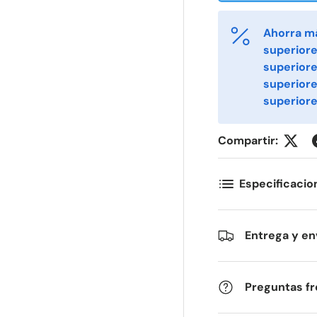
Ahorra m
superiore
ornavn
Etternavn
*
*
superiore
superior
superiore
-post
Telefon
*
Compartir:
ostnummer
Antall
*
*
Especificacio
ommentarer
Entrega y en
Preguntas f