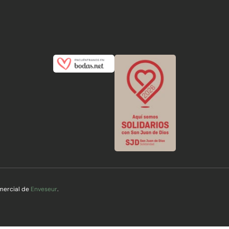
mercial de
Enveseur
.