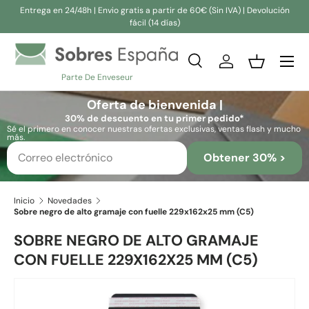
Entrega en 24/48h | Envio gratis a partir de 60€ (Sin IVA) | Devolución
fácil (14 días)
Ir al contenido
Buscar
Iniciar sesión
Cesta
Parte De Enveseur
Buscar
Buscar
Oferta de bienvenida |
30% de descuento en tu primer pedido*
Sé el primero en conocer nuestras ofertas exclusivas, ventas flash y mucho
más.
Obtener 30% >
Inicio
Novedades
Sobre negro de alto gramaje con fuelle 229x162x25 mm (C5)
SOBRE NEGRO DE ALTO GRAMAJE
CON FUELLE 229X162X25 MM (C5)
Ir directamente a la información del producto