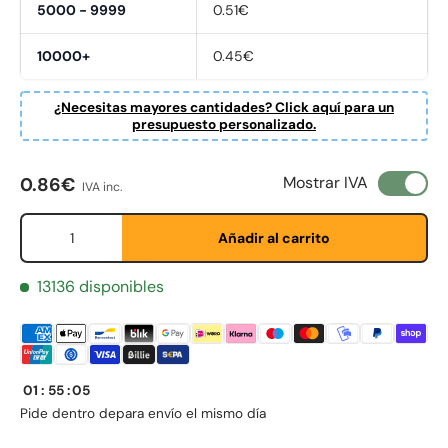
5000 - 9999
0.51€
10000+
0.45€
¿Necesitas mayores cantidades? Click aquí para un
presupuesto personalizado.
Precio normal
Mostrar IVA
0.86€
IVA inc.
Cant.
Añadir al carrito
Fornavn
*
13136 disponibles
Etternavn
*
01
:
55
:
05
Pide dentro de
para envío el mismo día
E-post
*