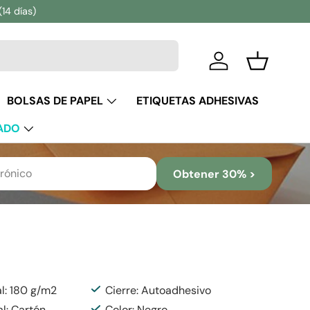
(14 días)
Iniciar sesión
Cesta
BOLSAS DE PAPEL
ETIQUETAS ADHESIVAS
ADO
Obtener 30% >
al: 180 g/m2
Cierre: Autoadhesivo
al: Cartón
Color: Negro