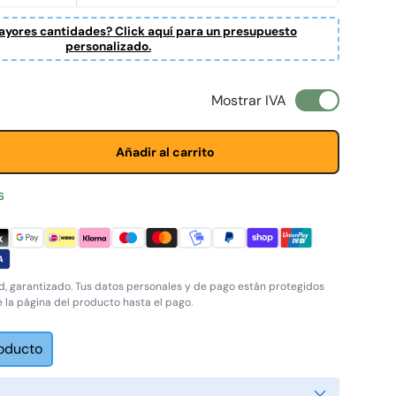
yores cantidades? Click aquí para un presupuesto
personalizado.
l
Mostrar IVA
Añadir al carrito
s
, garantizado. Tus datos personales y de pago están protegidos
e la página del producto hasta el pago.
roducto
Cerrar