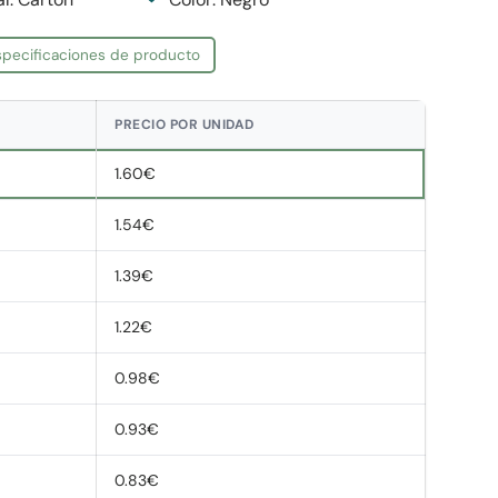
especificaciones de producto
PRECIO POR UNIDAD
1.60€
1.54€
1.39€
1.22€
0.98€
0.93€
0.83€