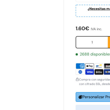
¿Necesitas ma
ería
Precio norma
1.60€
IVA inc.
Cant.
2688 disponible
Compra con seguridad
con cifrado SSL, desd
Personalizar P