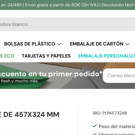
en 24/48h | Envio gratis a partir de 60€ (Sin IVA) | Devolución fácil 
ar
BOLSAS DE PLÁSTICO
EMBALAJE DE CARTÓN
S ECO
TARJETAS Y PAPELES
EMBALAJE PERSONALIZ
cuento en tu primer pedido*
s flash y mucho más.
 DE 457X324 MM
SKU:
PLP457324B
Peso del materi
Material princip