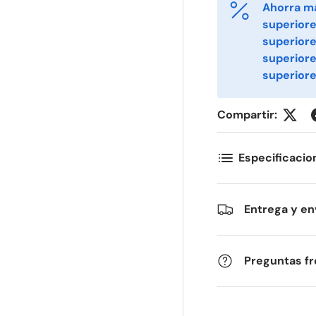
Ahorra m
ornavn
Etternavn
*
*
superiore
superiore
superior
superiore
-post
Telefon
*
Compartir:
ostnummer
Antall
*
*
Especificacio
ommentarer
Entrega y en
Preguntas f