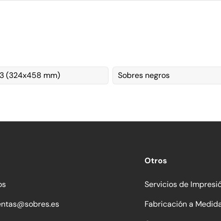
C3 (324x458 mm)
Sobres negros
Otros
os
Servicios de Impresi
entas@sobres.es
Fabricación a Medid