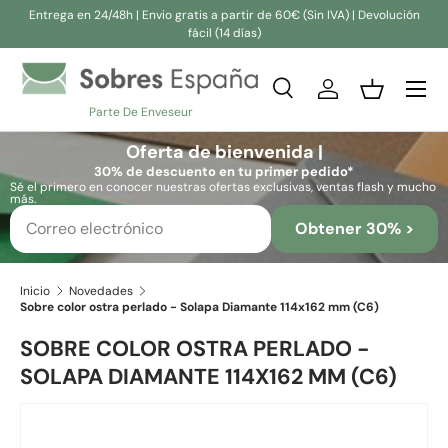
Entrega en 24/48h | Envio gratis a partir de 60€ (Sin IVA) | Devolución
fácil (14 días)
Ir al contenido
Buscar
Iniciar sesión
Cesta
Parte De Enveseur
Buscar
Buscar
Oferta de bienvenida |
30% de descuento en tu primer pedido*
Sé el primero en conocer nuestras ofertas exclusivas, ventas flash y mucho
más.
Obtener 30% >
Inicio
Novedades
Sobre color ostra perlado - Solapa Diamante 114x162 mm (C6)
SOBRE COLOR OSTRA PERLADO -
SOLAPA DIAMANTE 114X162 MM (C6)
Ir directamente a la información del producto