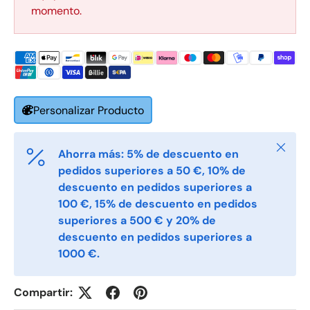
momento.
Etternavn
*
E-post
*
Personalizar Producto
Telefon
Cerrar
Ahorra más: 5% de descuento en
pedidos superiores a 50 €, 10% de
Postnummer
descuento en pedidos superiores a
*
100 €, 15% de descuento en pedidos
superiores a 500 € y 20% de
descuento en pedidos superiores a
Antall
*
1000 €.
Compartir:
Kommentarer