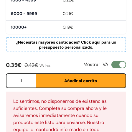
1000 - 4999
0.22€
5000 - 9999
0.21€
10000+
0.19€
¿Necesitas mayores cantidades? Click aquí para un
presupuesto personalizado.
Precio de venta
Precio normal
Mostrar IVA
0.35€
0.42€
IVA inc.
Cant.
Añadir al carrito
Lo sentimos, no disponemos de existencias
suficientes. Complete su compra ahora y le
avisaremos inmediatamente cuando su
Fornavn
*
producto esté listo para enviarse. Nuestro
equipo le mantendrá informado en todo