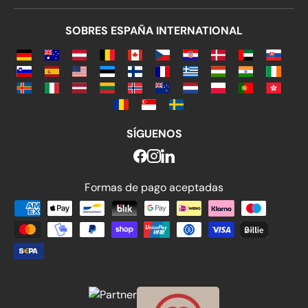
dar a sus envíos un toque único
e innovador?
SOBRES ESPAÑA INTERNATIONAL
Nuestros sobres acolchados en acabados de
colores, metalizados y mate no te decepcionarán.
Si necesitas una solución eficaz para proteger tus
envíos, echa un vistazo a nuestra gama de
sobres
kraft
en blanco y manila, y sobres de cartón de
alta capacidad.
SÍGUENOS
¡También puedes personalizarlos!
Solicita más información si necesitas un
Formas de pago aceptadas
presupuesto para impresión y/o productos a
Formas de pago aceptadas
medida.
También ofrecemos productos complementarios
como
etiquetas adhesivas
y bolsas
portadocumentos con o sin impresión. Echa un
vistazo y elige el producto que mejor se adapte a