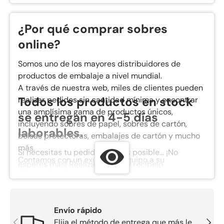
¿Por qué comprar sobres
online?
Somos uno de los mayores distribuidores de
productos de embalaje a nivel mundial.
A través de nuestra web, miles de clientes pueden
Todos los productos en stock
realizar pedidos sin cantidad mínima y encontrar
una amplísima gama de productos únicos,
se entregan en 4-5 días
incluyendo sobres de papel, sobres de cartón,
laborables.
bolsas protectoras, embalajes de cartón y mucho
más.
Si necesitas tu pedido lo antes posible... ¡No
Contamos con un excelente equipo a su
esperes más! Realízalo ahora y recíbelo
disposición. Si necesita ayuda para encontrar el
cómodamente en tu domicilio.
sobre adecuado, no dude en contactarnos y
Con el número de seguimiento que recibirás por
solicitar información. ¡Estaremos encantados de
correo electrónico, podrás consultar el estado de
ayudarle!
Envío rápido
tu envío en cualquier momento, desde la recogida
Anterior
Siguie
Elija el método de entrega que más le