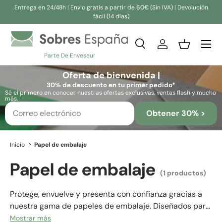
Entrega en 24/48h | Envio gratis a partir de 60€ (Sin IVA) | Devolución
fácil (14 días)
Ir al contenido
Buscar
Iniciar sesión
Cesta
Parte De Enveseur
Buscar
Buscar
Oferta de bienvenida |
30% de descuento en tu primer pedido*
Sé el primero en conocer nuestras ofertas exclusivas, ventas flash y mucho
más.
Obtener 30% >
Inicio
Papel de embalaje
Papel de embalaje
(1 productos)
Protege, envuelve y presenta con confianza gracias a
nuestra gama de papeles de embalaje. Diseñados para
sustituir los plásticos de un solo uso, estas alternativas
Mostrar más