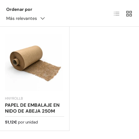
ecológicas ofrecen una amortiguación y protección
Ordenar por
Lista
Cuadr
fiables para artículos de todas las formas y tamaños,
Más relevantes
desde regalos delicados hasta envíos voluminosos.
HNYROLLB
PAPEL DE EMBALAJE EN
NIDO DE ABEJA 250M
Precio normal
51,12€
por unidad