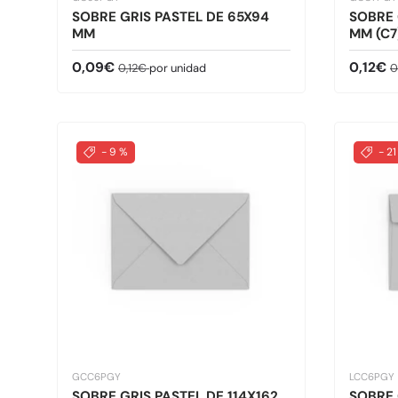
SOBRE GRIS PASTEL DE 65X94
SOBRE 
MM
MM (C7
Precio de venta
Precio normal
Precio 
P
0,09€
0,12€
0,12€
por unidad
0
- 9 %
- 21
GCC6PGY
LCC6PGY
SOBRE GRIS PASTEL DE 114X162
SOBRE 