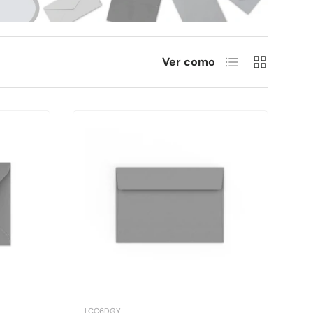
Lista
Cuadrícula
Ver como
LCC6DGY