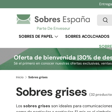
Entrega 
Ir al contenido
Buscar
Busc
Parte De Enveseur
SOBRES DE PAPEL
SOBRES ACOLCHADOS
SOBRE
Oferta de bienvenida |
30% de des
Sé el primero en conocer nuestras ofertas exclusivas, venta
Inicio
Sobres grises
Sobres grises
(32 producto
Los
sobres grises
son ideales para comunicaciones 
como de particular a particular. El gris es el símbol