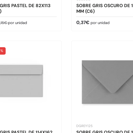
GRIS PASTEL DE 82X113
SOBRE GRIS OSCURO DE 1
)
MM (C6)
de venta
recio normal
Precio normal
0,37€
,15€
por unidad
por unidad
 %
DGREY125
GRIS PASTEL DE 114X162
SOBRE GRIS OSCURO DE 1