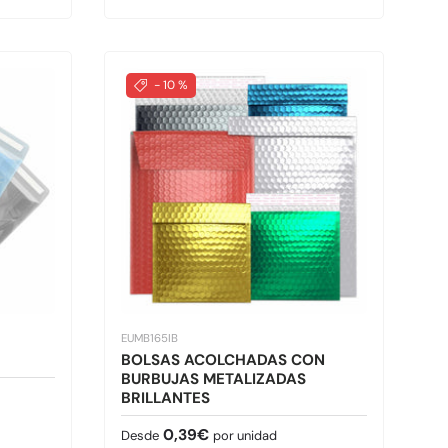
- 10 %
EUMB165IB
BOLSAS ACOLCHADAS CON
BURBUJAS METALIZADAS
BRILLANTES
Precio normal
0,39€
Desde
por unidad