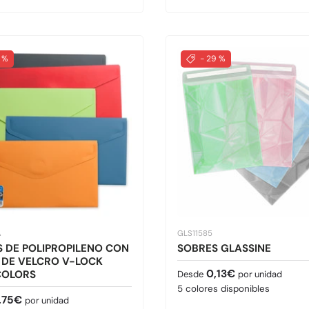
6 %
- 29 %
A
GLS11585
 DE POLIPROPILENO CON
SOBRES GLASSINE
 DE VELCRO V-LOCK
Precio normal
0,13€
COLORS
Desde
por unidad
5 colores disponibles
normal
,75€
por unidad