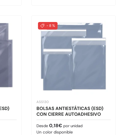
- 8 %
ASS130
ESD)
BOLSAS ANTIESTÁTICAS (ESD)
CON CIERRE AUTOADHESIVO
Precio normal
0,18€
Desde
por unidad
Un color disponible