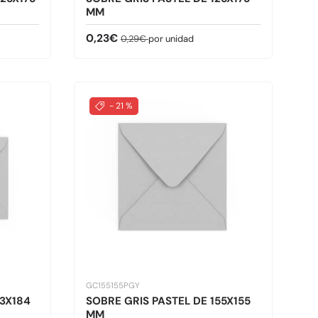
MM
Precio de venta
Precio normal
0,23€
0,29€
por unidad
- 21 %
GC155155PGY
33X184
SOBRE GRIS PASTEL DE 155X155
MM