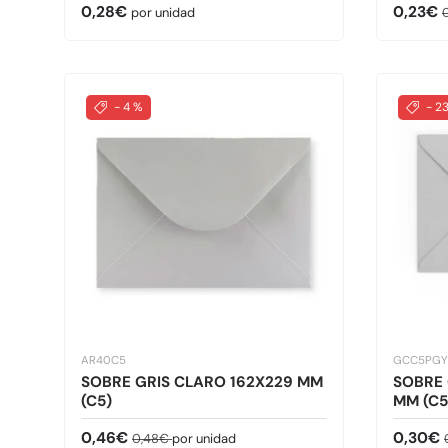
Precio normal
Precio 
P
0,28€
0,23€
por unidad
- 4 %
- 2
AR40C5
GCC5PGY
SOBRE GRIS CLARO 162X229 MM
SOBRE 
(C5)
MM (C5
Precio de venta
Precio normal
Precio 
0,46€
0,30€
0,48€
por unidad