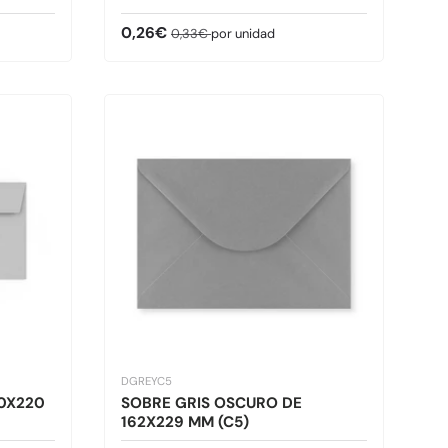
Precio de venta
Precio normal
0,26€
0,33€
por unidad
DGREYC5
10X220
SOBRE GRIS OSCURO DE
162X229 MM (C5)