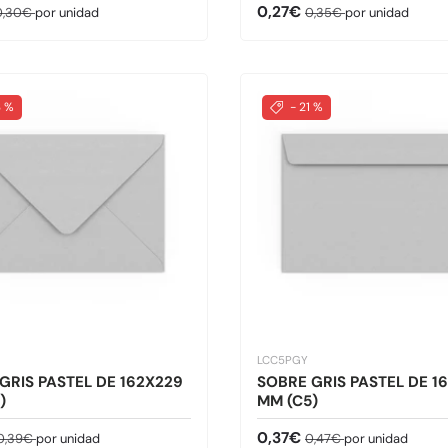
de venta
recio normal
Precio de venta
Precio normal
0,27€
0,30€
por unidad
0,35€
por unidad
3 %
- 21 %
LCC5PGY
GRIS PASTEL DE 162X229
SOBRE GRIS PASTEL DE 1
)
MM (C5)
de venta
Precio normal
Precio de venta
Precio normal
0,37€
0,39€
por unidad
0,47€
por unidad