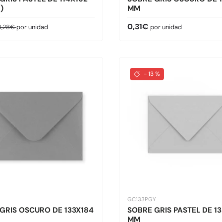
)
MM
de venta
recio normal
Precio normal
0,31€
0,28€
por unidad
por unidad
- 13 %
GC133PGY
GRIS OSCURO DE 133X184
SOBRE GRIS PASTEL DE 1
MM