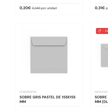
Precio de venta
Precio normal
Precio 
0,20€
0,31€
0,24€
por unidad
p
- 2
LC155155PGY
GCDLPGY
SOBRE GRIS PASTEL DE 155X155
SOBRE 
MM
MM (DL