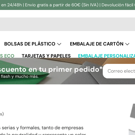
en 24/48h | Envio gratis a partir de 60€ (Sin IVA) | Devolución fácil 
ar
BOLSAS DE PLÁSTICO
EMBALAJE DE CARTÓN
S ECO
TARJETAS Y PAPELES
EMBALAJE PERSONALIZ
cuento en tu primer pedido*
s flash y mucho más.
s)
serias y formales, tanto de empresas
o de la neutralidad y representa un color