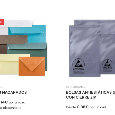
 %
100
ST-SSB102152
S NACARADOS
BOLSAS ANTIESTÁTICAS (
CON CIERRE ZIP
normal
,14€
por unidad
Precio normal
0,38€
Desde
por unidad
es disponibles