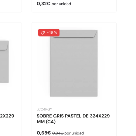
Precio normal
0,32€
por unidad
- 19 %
LCC4PGY
62X229
SOBRE GRIS PASTEL DE 324X229
MM (C4)
Precio de venta
Precio normal
0,68€
0,84€
por unidad