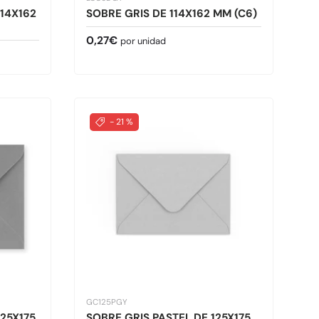
14X162
SOBRE GRIS DE 114X162 MM (C6)
Precio normal
0,27€
por unidad
- 21 %
GC125PGY
25X175
SOBRE GRIS PASTEL DE 125X175