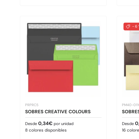
- 6
PRPRC5
PM40-01
SOBRES CREATIVE COLOURS
SOBRE
Precio normal
Precio 
0,34€
0
Desde
por unidad
Desde
8 colores disponibles
16 color