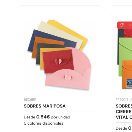
- 1
BEC6BP
FR90118-
SOBRES MARIPOSA
SOBRES
CIERRE
Precio normal
0,54€
VITAL 
Desde
por unidad
5 colores disponibles
Precio 
0
Desde