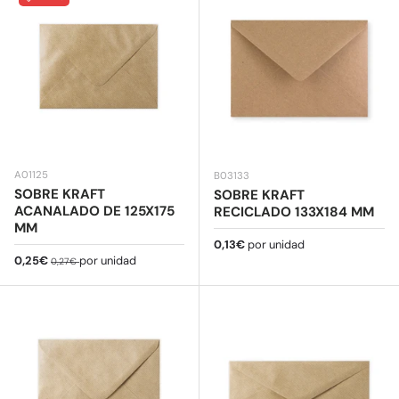
A01125
B03133
SOBRE KRAFT
SOBRE KRAFT
ACANALADO DE 125X175
RECICLADO 133X184 MM
MM
Precio normal
0,13€
por unidad
Precio de venta
Precio normal
0,25€
por unidad
0,27€