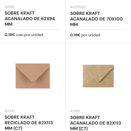
A0162
A0170100
SOBRE KRAFT
SOBRE KRAFT
ACANALADO DE 62X94
ACANALADO DE 70X100
MM
MM
Precio de venta
Precio normal
0,18€
por unidad
Precio normal
0,19€
por unidad
0,19€
B0382
A0182
SOBRE KRAFT
SOBRE KRAFT
RECICLADO DE 82X113
ACANALADO DE 82X113
MM (C7)
MM (C7)