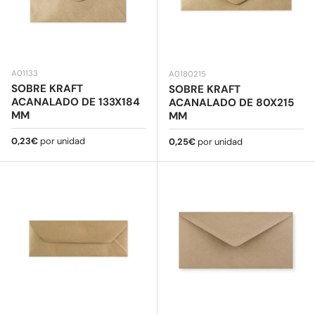
A01133
A0180215
SOBRE KRAFT
SOBRE KRAFT
ACANALADO DE 133X184
ACANALADO DE 80X215
MM
MM
Precio normal
0,23€
por unidad
Precio normal
0,25€
por unidad