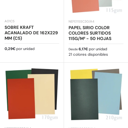
A01C5
NEFE115SC30/A4
SOBRE KRAFT
PAPEL SIRIO COLOR
ACANALADO DE 162X229
COLORES SURTIDOS
MM (C5)
115G/M² - 50 HOJAS
Precio normal
0,29€
por unidad
Precio normal
6,17€
por unidad
Desde
21 colores disponibles