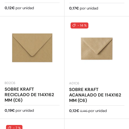
Precio normal
0,12€
por unidad
Precio normal
0,17€
por unidad
- 14 %
B02C6
A01C6
SOBRE KRAFT
SOBRE KRAFT
RECICLADO DE 114X162
ACANALADO DE 114X162
MM (C6)
MM (C6)
Precio normal
0,19€
por unidad
Precio de venta
Precio normal
0,12€
por unidad
0,14€
- 7 %