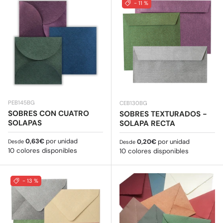
- 11 %
PEB145BG
CEB130BG
SOBRES CON CUATRO
SOBRES TEXTURADOS -
SOLAPAS
SOLAPA RECTA
Precio normal
0,63€
por unidad
Precio normal
0,20€
por unidad
Desde
Desde
10 colores disponibles
10 colores disponibles
- 13 %