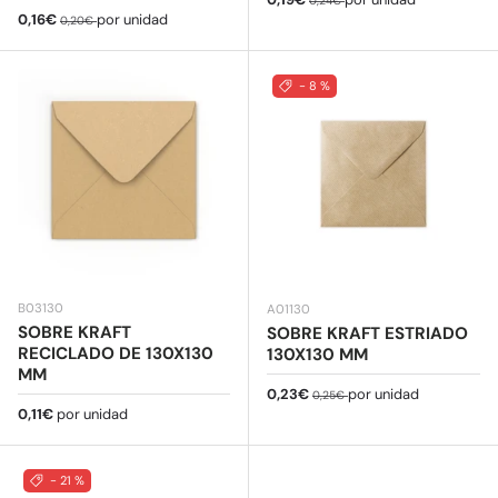
0,24€
Precio de venta
Precio normal
0,16€
por unidad
0,20€
- 8 %
B03130
A01130
SOBRE KRAFT
SOBRE KRAFT ESTRIADO
RECICLADO DE 130X130
130X130 MM
MM
Precio de venta
Precio normal
0,23€
por unidad
0,25€
Precio normal
0,11€
por unidad
- 21 %