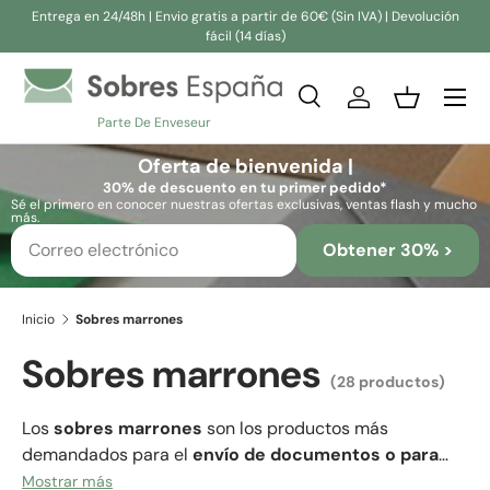
Entrega en 24/48h | Envio gratis a partir de 60€ (Sin IVA) | Devolución
fácil (14 días)
Ir al contenido
Buscar
Iniciar sesión
Cesta
Parte De Enveseur
Buscar
Buscar
Oferta de bienvenida |
30% de descuento en tu primer pedido*
Sé el primero en conocer nuestras ofertas exclusivas, ventas flash y mucho
más.
Obtener 30% >
Inicio
Sobres marrones
Sobres marrones
(28 productos)
Los
sobres marrones
son los productos más
demandados para el
envío de documentos o para
organización.
Por eso mismo, creemos conveniente
Mostrar más