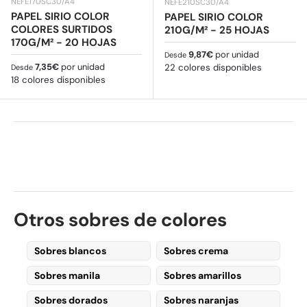
NEFE170SC30/A4
NEFE210SC30/A4
PAPEL SIRIO COLOR
PAPEL SIRIO COLOR
COLORES SURTIDOS
210G/M² - 25 HOJAS
170G/M² - 20 HOJAS
Precio normal
9,87€
por unidad
Desde
Precio normal
7,35€
por unidad
22 colores disponibles
Desde
18 colores disponibles
Otros sobres de colores
Sobres blancos
Sobres crema
Sobres manila
Sobres amarillos
Sobres dorados
Sobres naranjas