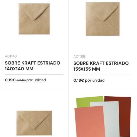
A01140
A01155
SOBRE KRAFT ESTRIADO
SOBRE KRAFT ESTRIADO
140X140 MM
155X155 MM
Precio de venta
Precio normal
0,19€
por unidad
Precio normal
0,18€
por unidad
0,24€