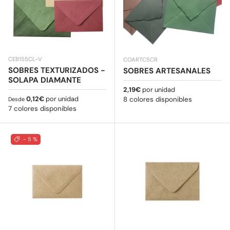
CEB155CL-V
COARTC5CR
SOBRES TEXTURIZADOS -
SOBRES ARTESANALES
SOLAPA DIAMANTE
Precio normal
2,19€
por unidad
Precio normal
0,12€
por unidad
8 colores disponibles
Desde
7 colores disponibles
- 5 %