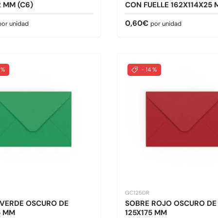
2 MM (C6)
CON FUELLE 162X114X25 
normal
Precio normal
0,60€
por unidad
por unidad
 %
- 14 %
GC125DR
 VERDE OSCURO DE
SOBRE ROJO OSCURO DE
5 MM
125X175 MM