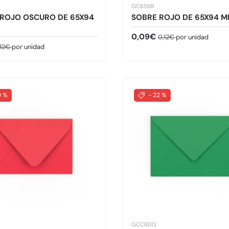
GC65BR
 ROJO OSCURO DE 65X94
SOBRE ROJO DE 65X94 
Precio de venta
Precio normal
0,09€
0,12€
por unidad
de venta
ecio normal
,12€
por unidad
0 %
- 22 %
GCC6DG