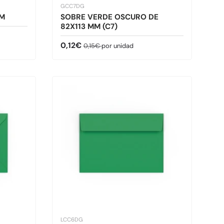
GCC7DG
MM
SOBRE VERDE OSCURO DE
82X113 MM (C7)
Precio de venta
Precio normal
0,12€
0,15€
por unidad
LCC6DG