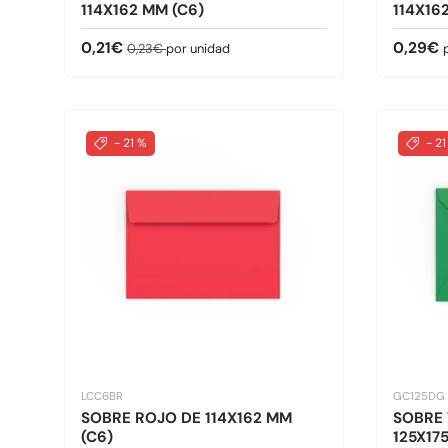
114X162 MM (C6)
114X16
Precio de venta
Precio normal
Precio 
0,21€
0,29€
0,23€
por unidad
- 21 %
- 21
LCC6BR
GC125DG
SOBRE ROJO DE 114X162 MM
SOBRE
(C6)
125X17