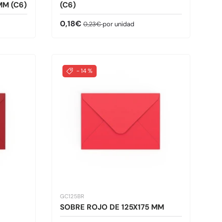
MM (C6)
(C6)
Precio de venta
Precio normal
0,18€
0,23€
por unidad
- 14 %
GC125BR
SOBRE ROJO DE 125X175 MM