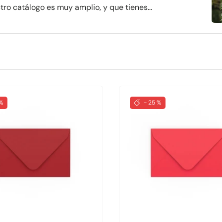
ro catálogo es muy amplio, y que tienes
ue más se ajustan a tus necesidades,
a selección de productos. Queremos que
s adecuado de los sobres de Navidad. Los
 situaciones a lo largo de estas semanas
 de Navidad para sorprender con
a tus familiares y amigos.
 %
- 25 %