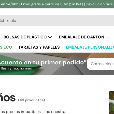
en 24/48h | Envio gratis a partir de 60€ (Sin IVA) | Devolución fácil 
ar
BOLSAS DE PLÁSTICO
EMBALAJE DE CARTÓN
S ECO
TARJETAS Y PAPELES
EMBALAJE PERSONALIZ
cuento en tu primer pedido*
s flash y mucho más.
ños
(49 productos)
s precios imbatibles, sino nuestra