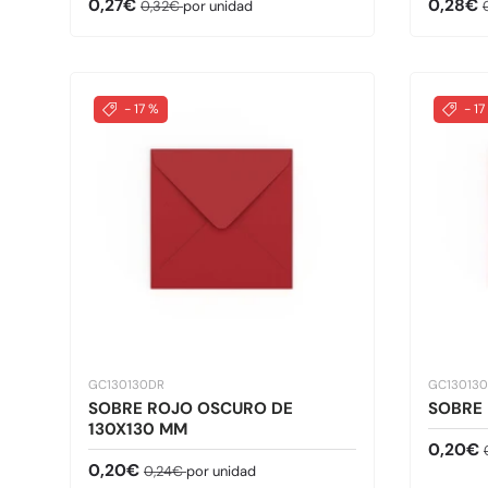
Precio de venta
Precio normal
Precio 
0,27€
0,28€
0,32€
por unidad
- 17 %
- 17
GC130130DR
GC13013
SOBRE ROJO OSCURO DE
SOBRE 
130X130 MM
Precio 
0,20€
Precio de venta
Precio normal
0,20€
0,24€
por unidad