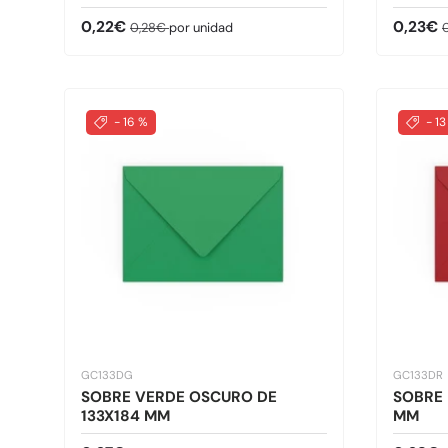
Precio de venta
Precio normal
Precio 
P
0,22€
0,23€
0,28€
por unidad
- 16 %
- 13
GC133DG
GC133DR
SOBRE VERDE OSCURO DE
SOBRE 
133X184 MM
MM