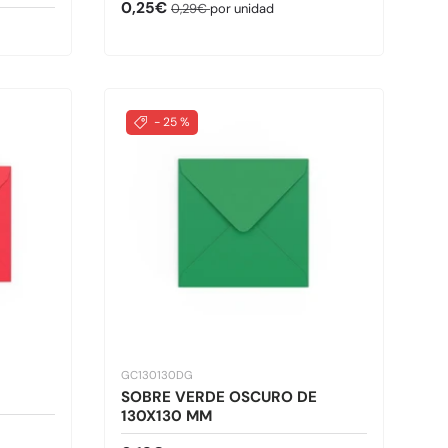
Precio de venta
Precio normal
0,25€
0,29€
por unidad
- 25 %
GC130130DG
SOBRE VERDE OSCURO DE
130X130 MM