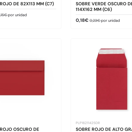
ROJO DE 82X113 MM (C7)
SOBRE VERDE OSCURO D
114X162 MM (C6)
de venta
recio normal
,15€
por unidad
Precio de venta
Precio normal
0,18€
0,23€
por unidad
PLP16211425DR
 ROJO OSCURO DE
SOBRE ROJO DE ALTO G