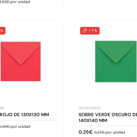
de venta
Precio normal
0,32€
por unidad
 %
- 7 %
0BR
GC140140DG
ROJO DE 130X130 MM
SOBRE VERDE OSCURO D
140X140 MM
de venta
Precio normal
0,24€
por unidad
Precio de venta
Precio normal
0,25€
0,27€
por unidad