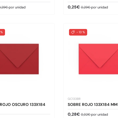
de venta
recio normal
Precio de venta
Precio normal
0,25€
0,29€
por unidad
0,29€
por unidad
 %
- 13 %
GC133BR
ROJO OSCURO 133X184
SOBRE ROJO 133X184 MM
Precio de venta
Precio normal
0,28€
0,32€
por unidad