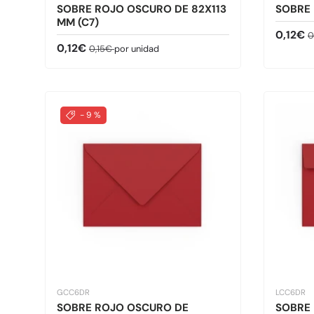
SOBRE ROJO OSCURO DE 82X113
SOBRE 
MM (C7)
Precio 
P
0,12€
0
Precio de venta
Precio normal
0,12€
0,15€
por unidad
- 9 %
GCC6DR
LCC6DR
SOBRE ROJO OSCURO DE
SOBRE