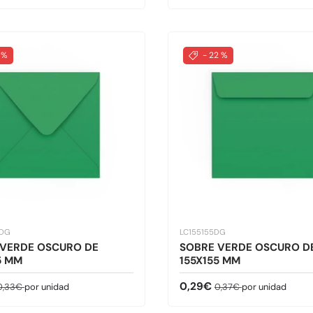
 %
- 22 %
5DG
LC155155DG
 VERDE OSCURO DE
SOBRE VERDE OSCURO D
5 MM
155X155 MM
de venta
Precio normal
Precio de venta
Precio normal
0,29€
0,33€
por unidad
0,37€
por unidad