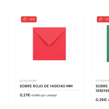
- 4 %
- 21
GC140140BR
GC15515
SOBRE ROJO DE 140X140 MM
SOBRE
155X15
Precio de venta
Precio normal
0,27€
0,28€
por unidad
Precio 
0,26€