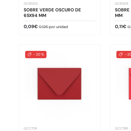
GC65DG
GC65DR
SOBRE VERDE OSCURO DE
SOBRE
65X94 MM
MM
Precio de venta
Precio normal
Precio 
Pr
0,09€
0,11€
0,12€
por unidad
0
- 20 %
- 2
GCC7DR
GCC7BR