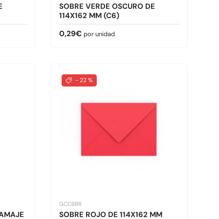
E
SOBRE VERDE OSCURO DE
114X162 MM (C6)
Precio normal
0,29€
por unidad
- 22 %
GCC6BR
RAMAJE
SOBRE ROJO DE 114X162 MM