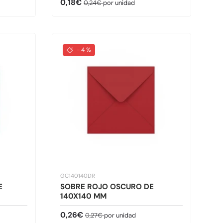
Precio de venta
Precio normal
0,18€
0,24€
por unidad
- 4 %
GC140140DR
E
SOBRE ROJO OSCURO DE
140X140 MM
Precio de venta
Precio normal
0,26€
0,27€
por unidad