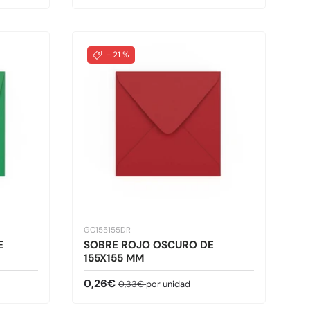
- 21 %
GC155155DR
E
SOBRE ROJO OSCURO DE
155X155 MM
Precio de venta
Precio normal
0,26€
0,33€
por unidad