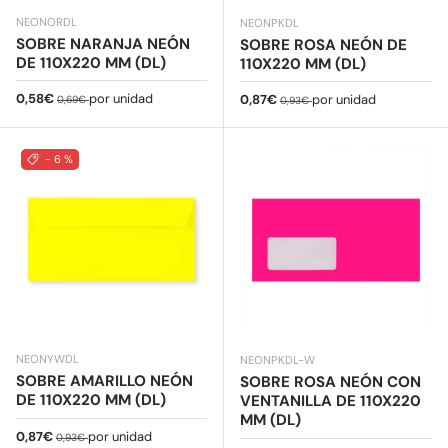
NEONORDL
NEONPKDL
SOBRE NARANJA NEÓN
SOBRE ROSA NEÓN DE
DE 110X220 MM (DL)
110X220 MM (DL)
Precio de venta
Precio normal
0,58€
por unidad
Precio de venta
Precio normal
0,87€
por unidad
0,69€
0,93€
- 6 %
NEONYWDL
NEONPKDL-W
SOBRE AMARILLO NEÓN
SOBRE ROSA NEÓN CON
DE 110X220 MM (DL)
VENTANILLA DE 110X220
MM (DL)
Precio de venta
Precio normal
0,87€
por unidad
0,93€