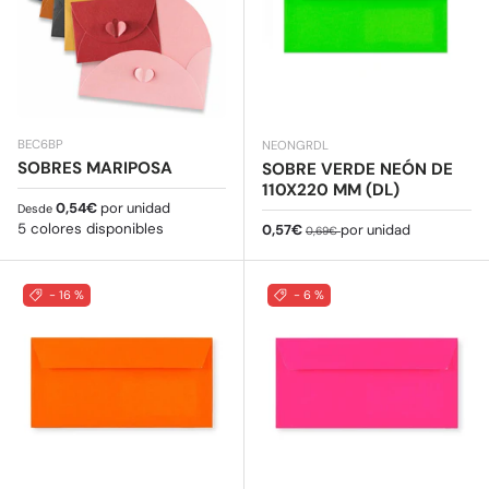
BEC6BP
NEONGRDL
SOBRES MARIPOSA
SOBRE VERDE NEÓN DE
110X220 MM (DL)
Precio normal
0,54€
por unidad
Desde
5 colores disponibles
Precio de venta
Precio normal
0,57€
por unidad
0,69€
- 16 %
- 6 %