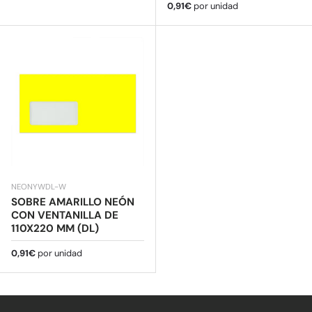
Precio normal
0,91€
por unidad
NEONYWDL-W
SOBRE AMARILLO NEÓN
CON VENTANILLA DE
110X220 MM (DL)
Precio normal
0,91€
por unidad