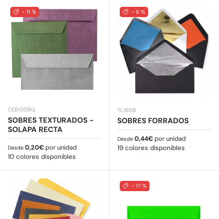
- 11 %
- 6 %
CEB130BG
TL160B
SOBRES TEXTURADOS -
SOBRES FORRADOS
SOLAPA RECTA
Precio normal
0,44€
por unidad
Desde
Precio normal
0,20€
por unidad
19 colores disponibles
Desde
10 colores disponibles
- 17 %