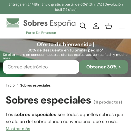
Entrega en 24/48h | Envio gratis a partir de 60€ (Sin IVA) | Devolución
fácil (14 días)
Ir al contenido
Buscar
Iniciar sesión
Cesta
Parte De Enveseur
Buscar
Buscar
Oferta de bienvenida |
30% de descuento en tu primer pedido*
Sé el primero en conocer nuestras ofertas exclusivas, ventas flash y mucho
más.
Obtener 30% >
Inicio
Sobres especiales
Sobres especiales
(11 productos)
Los
sobres especiales
son todos aquellos sobres que
se alejan del sobre blanco convencional que se usa
para correspondencia comercial o institucional. Los
Mostrar más