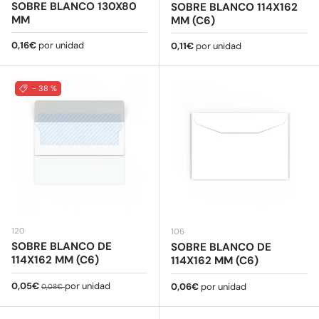
SOBRE BLANCO 130X80
SOBRE BLANCO 114X162
MM
MM (C6)
Precio normal
0,16€
por unidad
Precio normal
0,11€
por unidad
- 38 %
120
106
SOBRE BLANCO DE
SOBRE BLANCO DE
114X162 MM (C6)
114X162 MM (C6)
Precio de venta
Precio normal
0,05€
por unidad
Precio normal
0,06€
por unidad
0,08€