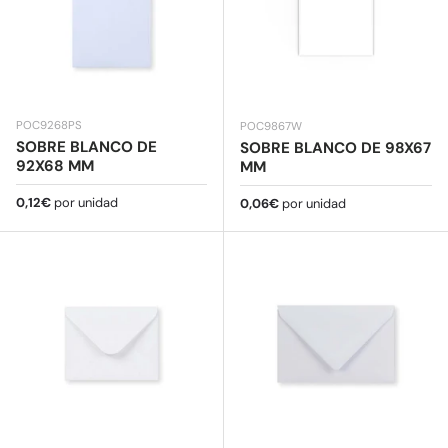
POC9268PS
POC9867W
SOBRE BLANCO DE
SOBRE BLANCO DE 98X67
92X68 MM
MM
Precio normal
0,12€
por unidad
Precio normal
0,06€
por unidad