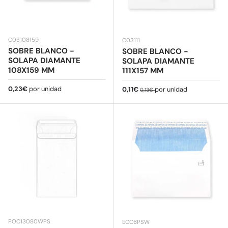
C03108159
C03111
SOBRE BLANCO -
SOBRE BLANCO -
SOLAPA DIAMANTE
SOLAPA DIAMANTE
108X159 MM
111X157 MM
Precio normal
0,23€
por unidad
Precio de venta
Precio normal
0,11€
por unidad
0,13€
POC13080WPS
ECC6PSW