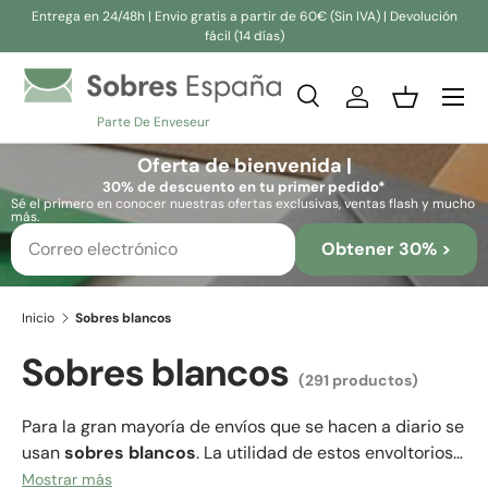
Entrega en 24/48h | Envio gratis a partir de 60€ (Sin IVA) | Devolución
fácil (14 días)
Ir al contenido
Buscar
Iniciar sesión
Cesta
Parte De Enveseur
Buscar
Buscar
Oferta de bienvenida |
30% de descuento en tu primer pedido*
Sé el primero en conocer nuestras ofertas exclusivas, ventas flash y mucho
más.
Obtener 30% >
Inicio
Sobres blancos
Sobres blancos
(291 productos)
Para la gran mayoría de envíos que se hacen a diario se
usan
sobres blancos
. La utilidad de estos envoltorios
es, por tanto, indiscutible. Este tipo de sobres se han
Mostrar más