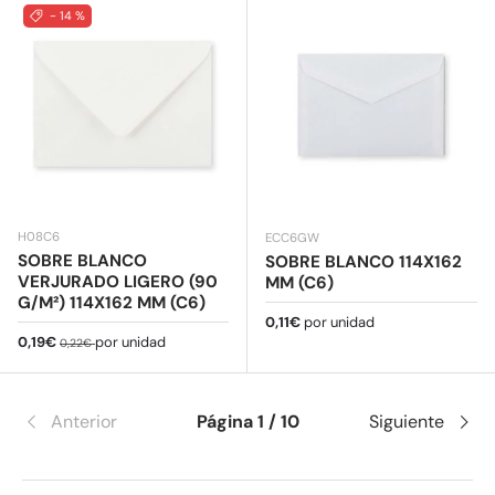
- 14 %
H08C6
ECC6GW
SOBRE BLANCO
SOBRE BLANCO 114X162
VERJURADO LIGERO (90
MM (C6)
G/M²) 114X162 MM (C6)
Precio normal
0,11€
por unidad
Precio de venta
Precio normal
0,19€
por unidad
0,22€
Anterior
Página 1 / 10
Siguiente