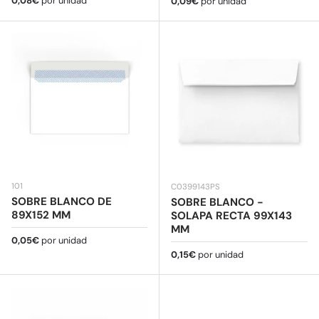
0,08€
por unidad
Precio normal
0,09€
por unidad
101
C0399143PS
SOBRE BLANCO DE
SOBRE BLANCO -
89X152 MM
SOLAPA RECTA 99X143
MM
Precio normal
0,05€
por unidad
Precio normal
0,15€
por unidad