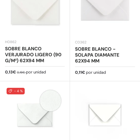
H0862
C0362
SOBRE BLANCO
SOBRE BLANCO -
VERJURADO LIGERO (90
SOLAPA DIAMANTE
G/M²) 62X94 MM
62X94 MM
Precio de venta
Precio normal
0,13€
por unidad
Precio normal
0,11€
por unidad
0,16€
- 4 %