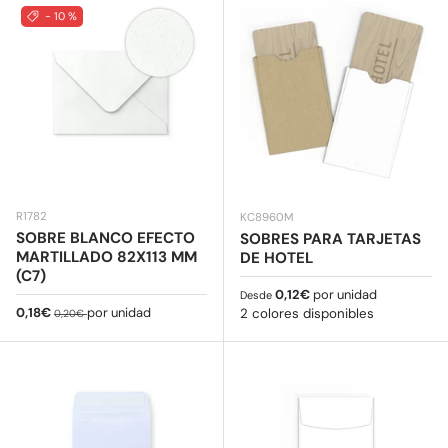
- 10 %
R1782
KC8960M
SOBRE BLANCO EFECTO
SOBRES PARA TARJETAS
MARTILLADO 82X113 MM
DE HOTEL
(C7)
Precio normal
0,12€
por unidad
Desde
Precio de venta
Precio normal
0,18€
por unidad
2 colores disponibles
0,20€