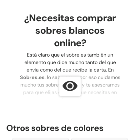
¿Necesitas comprar
sobres blancos
online?
Está claro que el sobre es también un
elemento que dice mucho tanto del que
envía como del que recibe la carta. En
Sobres.es
, lo sabemos, y por eso cuidamos
mucho tus sobres blancos y te asesoramos
para que elijas el sobre que necesitas en
cada ocasión.
Los sobres blancos pueden usarse para
expresar tu agradecimiento, cartearte como
Otros sobres de colores
antaño con tus seres queridos, o también
puedes usarlos como
sobres para boda
.