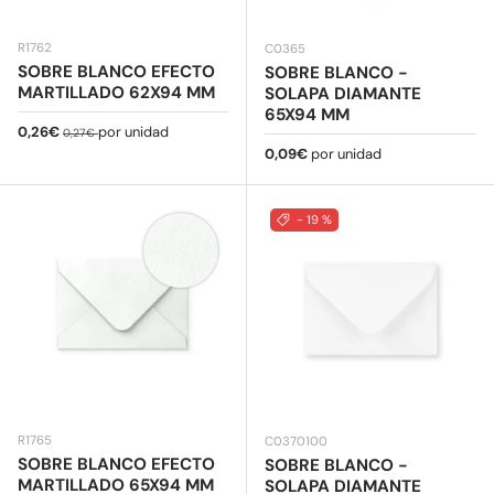
R1762
C0365
SOBRE BLANCO EFECTO
SOBRE BLANCO -
MARTILLADO 62X94 MM
SOLAPA DIAMANTE
65X94 MM
Precio de venta
Precio normal
0,26€
por unidad
0,27€
Precio normal
0,09€
por unidad
- 19 %
R1765
C0370100
SOBRE BLANCO EFECTO
SOBRE BLANCO -
MARTILLADO 65X94 MM
SOLAPA DIAMANTE