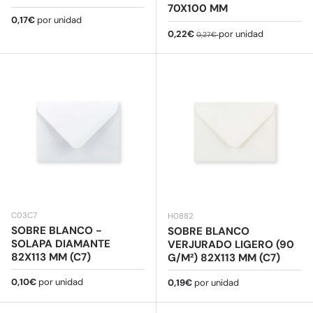
70X100 MM
Precio normal
0,17€
por unidad
Precio de venta
Precio normal
0,22€
por unidad
0,27€
C03C7
H0882
SOBRE BLANCO -
SOBRE BLANCO
SOLAPA DIAMANTE
VERJURADO LIGERO (90
82X113 MM (C7)
G/M²) 82X113 MM (C7)
Precio normal
0,10€
por unidad
Precio normal
0,19€
por unidad