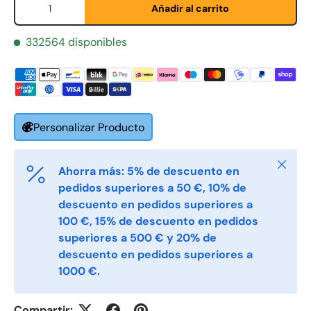
Añadir al carrito
332564 disponibles
Fornavn
Personalizar Producto
*
Cerrar
Ahorra más: 5% de descuento en
Etternavn
*
pedidos superiores a 50 €, 10% de
descuento en pedidos superiores a
100 €, 15% de descuento en pedidos
E-post
superiores a 500 € y 20% de
*
descuento en pedidos superiores a
1000 €.
Telefon
Compartir: