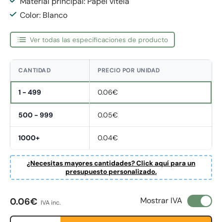
Material principal: Papel vitela
Color: Blanco
Ver todas las especificaciones de producto
CANTIDAD
PRECIO POR UNIDAD
1 - 499
0.06€
500 - 999
0.05€
1000+
0.04€
¿Necesitas mayores cantidades? Click aquí para un
presupuesto personalizado.
Precio normal
Mostrar IVA
0.06€
IVA inc.
Cant.