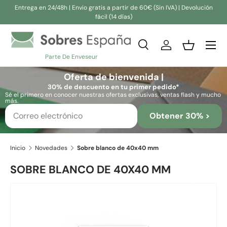
Entrega en 24/48h | Envio gratis a partir de 60€ (Sin IVA) | Devolución
fácil (14 días)
Ir al contenido
Buscar
Iniciar sesión
Cesta
Parte De Enveseur
Buscar
Buscar
Oferta de bienvenida |
30% de descuento en tu primer pedido*
Sé el primero en conocer nuestras ofertas exclusivas, ventas flash y mucho
más.
Obtener 30% >
Inicio
Novedades
Sobre blanco de 40x40 mm
SOBRE BLANCO DE 40X40 MM
Ir directamente a la información del producto