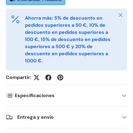
Cerrar
Ahorra más: 5% de descuento en
Etternavn
*
pedidos superiores a 50 €, 10% de
descuento en pedidos superiores a
100 €, 15% de descuento en pedidos
E-post
*
superiores a 500 € y 20% de
descuento en pedidos superiores a
1000 €.
Telefon
Compartir:
Postnummer
*
Especificaciones
Antall
Entrega y envío
*