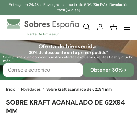
Entrega en 24/48h | Envio gratis a partir de 60€ (Sin IVA) | Devolución
fácil (14 días)
Ir al contenido
Buscar
Iniciar sesión
Cesta
Parte De Enveseur
Buscar
Buscar
Oferta de bienvenida |
30% de descuento en tu primer pedido*
Sé el primero en conocer nuestras ofertas exclusivas, ventas flash y mucho
más.
Obtener 30% >
Inicio
Novedades
Sobre kraft acanalado de 62x94 mm
SOBRE KRAFT ACANALADO DE 62X94
MM
Ir directamente a la información del producto