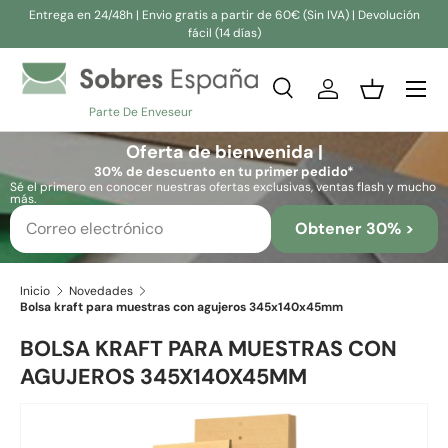
Entrega en 24/48h | Envio gratis a partir de 60€ (Sin IVA) | Devolución
fácil (14 días)
Ir al contenido
Buscar
Iniciar sesión
Cesta
Parte De Enveseur
Buscar
Buscar
Oferta de bienvenida |
30% de descuento en tu primer pedido*
Sé el primero en conocer nuestras ofertas exclusivas, ventas flash y mucho
más.
Obtener 30% >
Inicio
Novedades
Bolsa kraft para muestras con agujeros 345x140x45mm
BOLSA KRAFT PARA MUESTRAS CON
AGUJEROS 345X140X45MM
Ir directamente a la información del producto