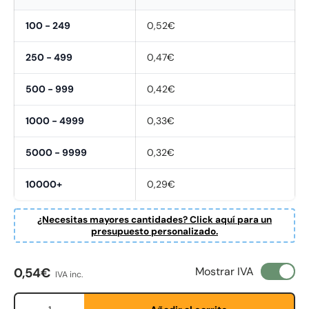
100 - 249
0,52€
250 - 499
0,47€
500 - 999
0,42€
1000 - 4999
0,33€
5000 - 9999
0,32€
10000+
0,29€
¿Necesitas mayores cantidades? Click aquí para un
presupuesto personalizado.
Fornavn
*
Precio normal
Mostrar IVA
0,54€
IVA inc.
Cant.
Etternavn
*