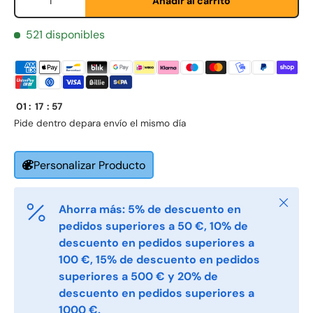
Añadir al carrito
521 disponibles
E-post
*
01
:
17
:
57
Telefon
Pide dentro de
para envío el mismo día
Personalizar Producto
Postnummer
*
Cerrar
Ahorra más: 5% de descuento en
Antall
pedidos superiores a 50 €, 10% de
*
descuento en pedidos superiores a
100 €, 15% de descuento en pedidos
superiores a 500 € y 20% de
Kommentarer
descuento en pedidos superiores a
1000 €.