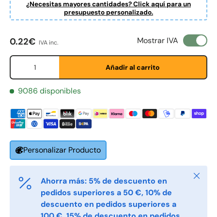
¿Necesitas mayores cantidades? Click aquí para un
presupuesto personalizado.
Precio normal
Mostrar IVA
0.22€
IVA inc.
Fornavn
*
Cant.
Añadir al carrito
9086 disponibles
Etternavn
*
E-post
*
Personalizar Producto
Telefon
Cerrar
Ahorra más: 5% de descuento en
pedidos superiores a 50 €, 10% de
descuento en pedidos superiores a
Postnummer
*
100 €, 15% de descuento en pedidos