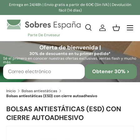
Entrega en 24/48h | Envio gratis a partir de 60€ (Sin IVA) | Devolución
fácil (14 días)
Ir al contenido
Buscar
Iniciar sesión
Cesta
Parte De Enveseur
Buscar
Buscar
Oferta de bienvenida |
30% de descuento en tu primer pedido*
Sé el primero en conocer nuestras ofertas exclusivas, ventas flash y mucho
más.
Obtener 30% >
Inicio
Bolsas antiestáticas
Bolsas antiestáticas (ESD) con cierre autoadhesivo
BOLSAS ANTIESTÁTICAS (ESD) CON
CIERRE AUTOADHESIVO
La imagen 3 ya está disponible en la vista de galería
Ir directamente a la información del producto