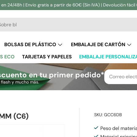
en 24/48h | Envio gratis a partir de 60€ (Sin IVA) | Devolución fácil 
ar
BOLSAS DE PLÁSTICO
EMBALAJE DE CARTÓN
S ECO
TARJETAS Y PAPELES
EMBALAJE PERSONALIZ
cuento en tu primer pedido*
s flash y mucho más.
 MM (C6)
SKU:
GCC6DB
Peso del materia
Material princip