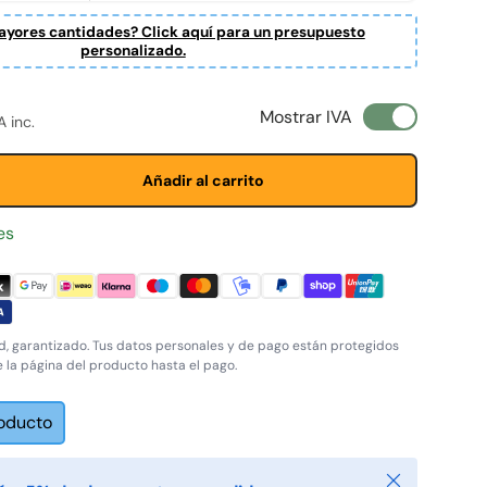
yores cantidades? Click aquí para un presupuesto
personalizado.
ta
normal
Mostrar IVA
A inc.
Añadir al carrito
es
, garantizado. Tus datos personales y de pago están protegidos
e la página del producto hasta el pago.
roducto
Cerrar