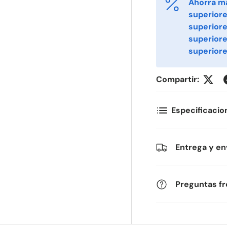
Ahorra m
superiore
superiore
ornavn
Etternavn
*
*
superior
superiore
-post
Telefon
*
Compartir:
Especificacio
ostnummer
Antall
*
*
Entrega y en
ommentarer
Preguntas f