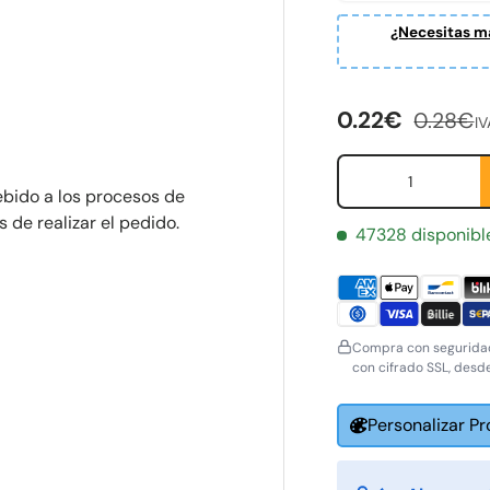
¿Necesitas ma
ería
Precio de ven
Precio 
0.22€
0.28€
IV
Cant.
ebido a los procesos de
de realizar el pedido.
47328 disponibl
Compra con seguridad
con cifrado SSL, desd
Personalizar P