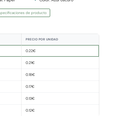
especificaciones de producto
PRECIO POR UNIDAD
0.22€
0.21€
0.18€
0.17€
0.13€
0.12€