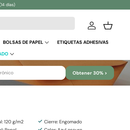
(14 días)
Iniciar sesión
Cesta
BOLSAS DE PAPEL
ETIQUETAS ADHESIVAS
ADO
Obtener 30% >
l: 120 g/m2
Cierre: Engomado
al: Papel
Color: Azul oscuro