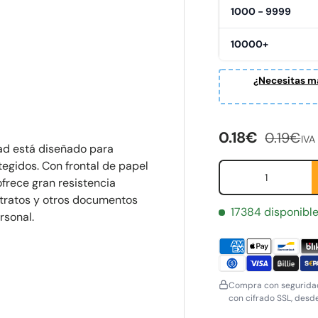
1000 - 9999
10000+
ería
¿Necesitas ma
Precio de ven
Precio 
0.18€
0.19€
IVA 
dad está diseñado para
egidos. Con frontal de papel
Cant.
ofrece gran resistencia
ontratos y otros documentos
17384 disponibl
rsonal.
Compra con seguridad
con cifrado SSL, desd