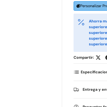
Personalizar P
ornavn
Etternavn
Ahorra m
*
*
superiore
superiore
superior
-post
Telefon
*
superiore
Compartir:
ostnummer
Antall
*
*
Especificacio
ommentarer
Entrega y en
Preguntas f