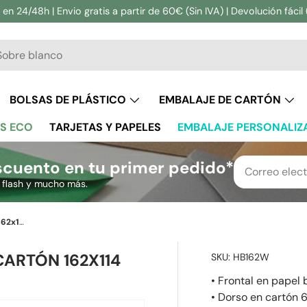
en 24/48h | Envio gratis a partir de 60€ (Sin IVA) | Devolución fácil 
ar
BOLSAS DE PLÁSTICO
EMBALAJE DE CARTÓN
S ECO
TARJETAS Y PAPELES
EMBALAJE PERSONALIZ
cuento en tu primer pedido*
s flash y mucho más.
Sobre Blanco con Dorso de Cartón 162x114 mm (C6)
ARTÓN 162X114
SKU:
HB162W
• Frontal en papel
• Dorso en cartón 