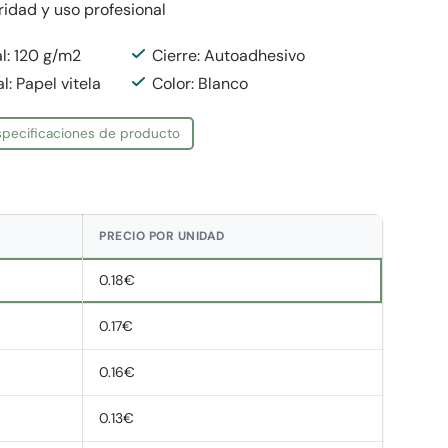
ridad y uso profesional
l: 120 g/m2
Cierre: Autoadhesivo
l: Papel vitela
Color: Blanco
especificaciones de producto
PRECIO POR UNIDAD
0.18€
0.17€
0.16€
0.13€