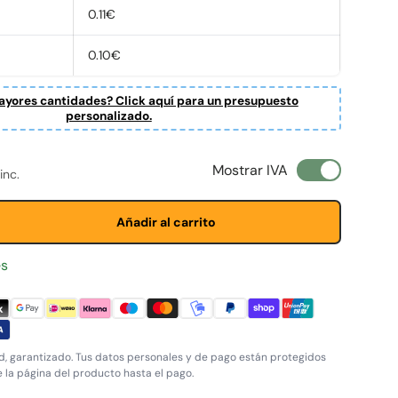
0.11€
0.10€
yores cantidades? Click aquí para un presupuesto
personalizado.
ta
normal
Mostrar IVA
inc.
Añadir al carrito
es
, garantizado. Tus datos personales y de pago están protegidos
e la página del producto hasta el pago.