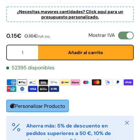
¿Necesitas mayores cantidades? Click aquí para un
presupuesto personalizado.
Precio de venta
Precio normal
Mostrar IVA
0.15€
0.16€
IVA inc.
Cant.
Añadir al carrito
Fornavn
52395 disponibles
*
Etternavn
*
Personalizar Producto
E-post
*
Cerrar
Ahorra más: 5% de descuento en
pedidos superiores a 50 €, 10% de