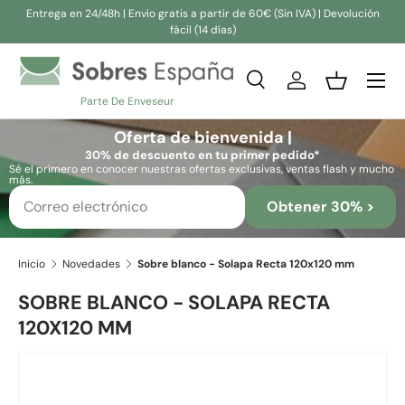
Entrega en 24/48h | Envio gratis a partir de 60€ (Sin IVA) | Devolución
fácil (14 días)
Ir al contenido
Buscar
Iniciar sesión
Cesta
Parte De Enveseur
Buscar
Buscar
Oferta de bienvenida |
30% de descuento en tu primer pedido*
Sé el primero en conocer nuestras ofertas exclusivas, ventas flash y mucho
más.
Obtener 30% >
Inicio
Novedades
Sobre blanco - Solapa Recta 120x120 mm
SOBRE BLANCO - SOLAPA RECTA
120X120 MM
Ir directamente a la información del producto