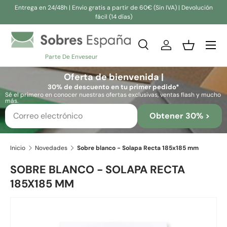
Entrega en 24/48h | Envio gratis a partir de 60€ (Sin IVA) | Devolución
fácil (14 días)
Ir al contenido
Buscar
Iniciar sesión
Cesta
Parte De Enveseur
Buscar
Buscar
Oferta de bienvenida |
30% de descuento en tu primer pedido*
Sé el primero en conocer nuestras ofertas exclusivas, ventas flash y mucho
más.
Obtener 30% >
Inicio
Novedades
Sobre blanco - Solapa Recta 185x185 mm
SOBRE BLANCO - SOLAPA RECTA
185X185 MM
Ir directamente a la información del producto