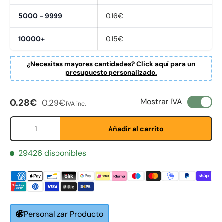
5000 - 9999
0.16€
10000+
0.15€
¿Necesitas mayores cantidades? Click aquí para un
presupuesto personalizado.
Precio de venta
Precio normal
Mostrar IVA
0.28€
0.29€
IVA inc.
Cant.
Fornavn
Añadir al carrito
*
29426 disponibles
Etternavn
*
E-post
*
Personalizar Producto