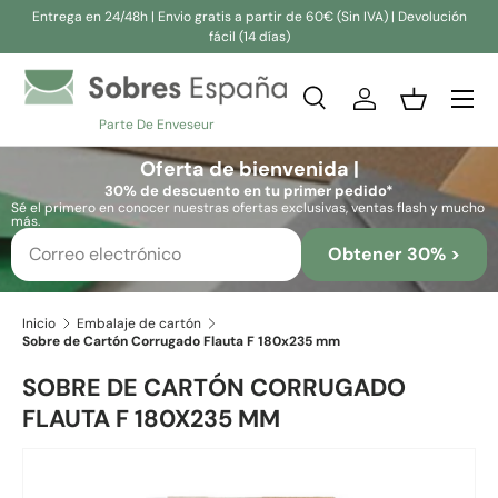
Entrega en 24/48h | Envio gratis a partir de 60€ (Sin IVA) | Devolución
fácil (14 días)
Ir al contenido
Buscar
Iniciar sesión
Cesta
Parte De Enveseur
Buscar
Buscar
Oferta de bienvenida |
30% de descuento en tu primer pedido*
Sé el primero en conocer nuestras ofertas exclusivas, ventas flash y mucho
más.
Obtener 30% >
Inicio
Embalaje de cartón
Sobre de Cartón Corrugado Flauta F 180x235 mm
SOBRE DE CARTÓN CORRUGADO
FLAUTA F 180X235 MM
Ir directamente a la información del producto