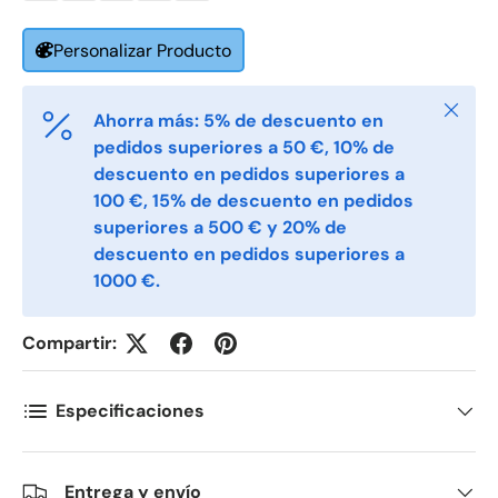
Fornavn
*
Personalizar Producto
Cerrar
Etternavn
*
Ahorra más: 5% de descuento en
pedidos superiores a 50 €, 10% de
descuento en pedidos superiores a
100 €, 15% de descuento en pedidos
E-post
*
superiores a 500 € y 20% de
descuento en pedidos superiores a
1000 €.
Telefon
Compartir:
Postnummer
*
Especificaciones
Antall
*
Entrega y envío