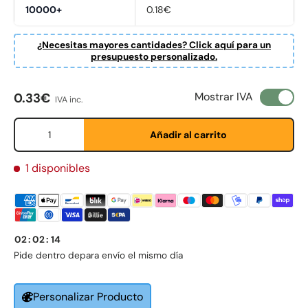
10000+
0.18€
¿Necesitas mayores cantidades? Click aquí para un
presupuesto personalizado.
Precio normal
Mostrar IVA
0.33€
IVA inc.
Cant.
Añadir al carrito
1 disponibles
Fornavn
*
02
:
02
:
13
Etternavn
*
Pide dentro de
para envío el mismo día
Personalizar Producto
E-post
*