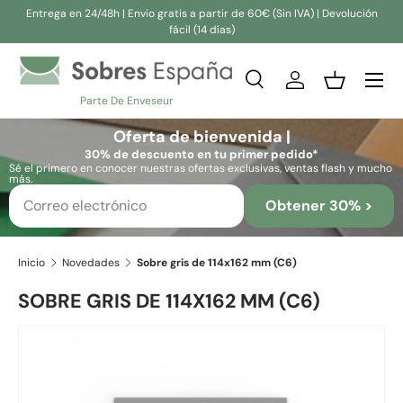
Entrega en 24/48h | Envio gratis a partir de 60€ (Sin IVA) | Devolución
fácil (14 días)
Ir al contenido
Buscar
Iniciar sesión
Cesta
Parte De Enveseur
Buscar
Buscar
Oferta de bienvenida |
30% de descuento en tu primer pedido*
Sé el primero en conocer nuestras ofertas exclusivas, ventas flash y mucho
más.
Obtener 30% >
Inicio
Novedades
Sobre gris de 114x162 mm (C6)
SOBRE GRIS DE 114X162 MM (C6)
Ir directamente a la información del producto