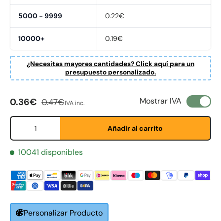
5000 - 9999
0.22€
10000+
0.19€
¿Necesitas mayores cantidades? Click aquí para un
presupuesto personalizado.
Precio de venta
Precio normal
Mostrar IVA
0.36€
0.47€
IVA inc.
Cant.
Añadir al carrito
10041 disponibles
Fornavn
*
Etternavn
Personalizar Producto
*