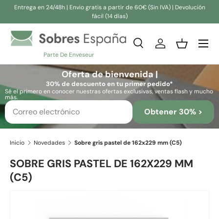
Entrega en 24/48h | Envio gratis a partir de 60€ (Sin IVA) | Devolución
fácil (14 días)
Ir al contenido
Buscar
Iniciar sesión
Cesta
Parte De Enveseur
Buscar
Buscar
Oferta de bienvenida |
30% de descuento en tu primer pedido*
Sé el primero en conocer nuestras ofertas exclusivas, ventas flash y mucho
más.
Obtener 30% >
Inicio
Novedades
Sobre gris pastel de 162x229 mm (C5)
SOBRE GRIS PASTEL DE 162X229 MM
(C5)
Ir directamente a la información del producto