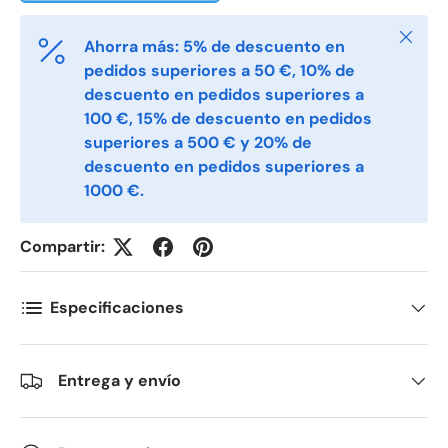
Cerrar
Ahorra más: 5% de descuento en
E-post
*
pedidos superiores a 50 €, 10% de
descuento en pedidos superiores a
100 €, 15% de descuento en pedidos
superiores a 500 € y 20% de
Telefon
descuento en pedidos superiores a
1000 €.
Postnummer
*
Compartir:
Antall
Especificaciones
*
Entrega y envío
Kommentarer