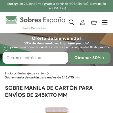
Entrega en 24/48h | Envio gratis a partir de 60€ (Sin IVA) | Devolución
fácil (14 días)
Ir al contenido
Buscar
Iniciar sesión
Cesta
Parte De Enveseur
Buscar
Buscar
Oferta de bienvenida |
30% de descuento en tu primer pedido*
Sé el primero en conocer nuestras ofertas exclusivas, ventas flash y mucho
más.
Obtener 30% >
Inicio
Embalaje de cartón
Sobre manila de cartón para envíos de 245x170 mm
SOBRE MANILA DE CARTÓN PARA
ENVÍOS DE 245X170 MM
Ir directamente a la información del producto