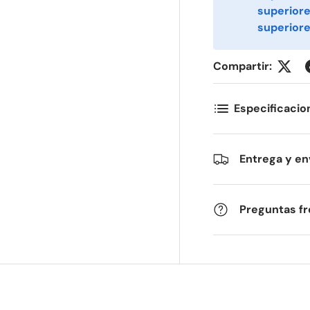
superior
superiore
ornavn
Etternavn
*
*
Compartir:
-post
Telefon
*
Especificacio
ostnummer
Antall
*
*
Entrega y en
ommentarer
Preguntas f