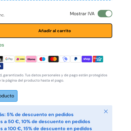
ta
ormal
Mostrar IVA
nc.
Añadir al carrito
es
, garantizado. Tus datos personales y de pago están protegidos
e la página del producto hasta el pago.
roducto
Cerrar
ás: 5% de descuento en pedidos
s a 50 €, 10% de descuento en pedidos
s a 100 €, 15% de descuento en pedidos