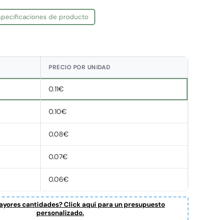
especificaciones de producto
PRECIO POR UNIDAD
0.11€
0.10€
0.08€
0.07€
0.06€
yores cantidades? Click aquí para un presupuesto
personalizado.