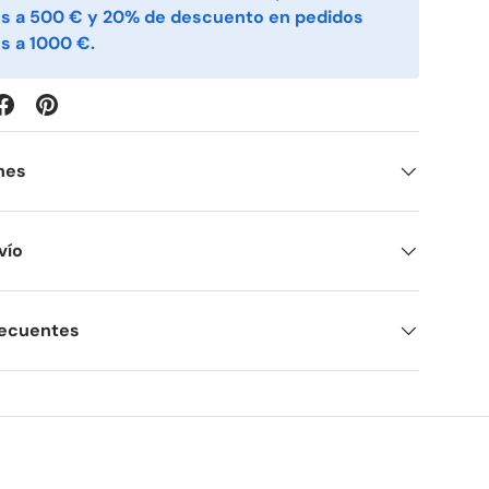
es a 500 € y 20% de descuento en pedidos
s a 1000 €.
nes
vío
recuentes