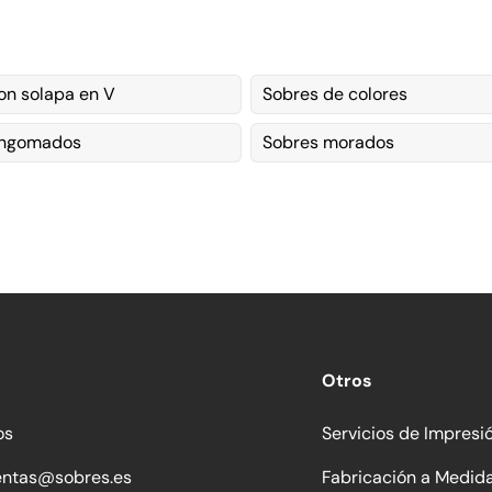
on solapa en V
Sobres de colores
engomados
Sobres morados
Otros
os
Servicios de Impresi
entas@sobres.es
Fabricación a Medid