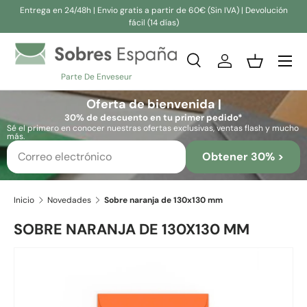
Entrega en 24/48h | Envio gratis a partir de 60€ (Sin IVA) | Devolución
fácil (14 días)
Ir al contenido
Buscar
Iniciar sesión
Cesta
Parte De Enveseur
Buscar
Buscar
Oferta de bienvenida |
30% de descuento en tu primer pedido*
Sé el primero en conocer nuestras ofertas exclusivas, ventas flash y mucho
más.
Obtener 30% >
Inicio
Novedades
Sobre naranja de 130x130 mm
SOBRE NARANJA DE 130X130 MM
Ir directamente a la información del producto