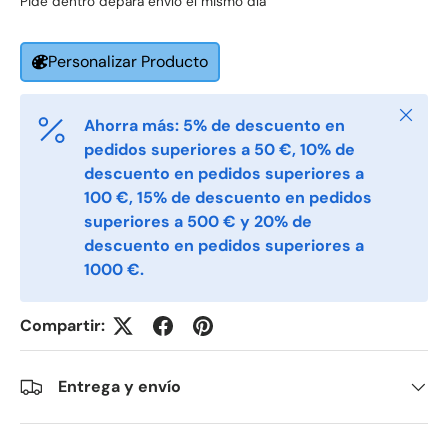
Pide dentro de
para envío el mismo día
Email
*
Personalizar Producto
Cerrar
Ahorra más: 5% de descuento en
Phone
pedidos superiores a 50 €, 10% de
descuento en pedidos superiores a
100 €, 15% de descuento en pedidos
Postal Code
superiores a 500 € y 20% de
*
descuento en pedidos superiores a
1000 €.
Quantity
*
Compartir:
Comments
Entrega y envío