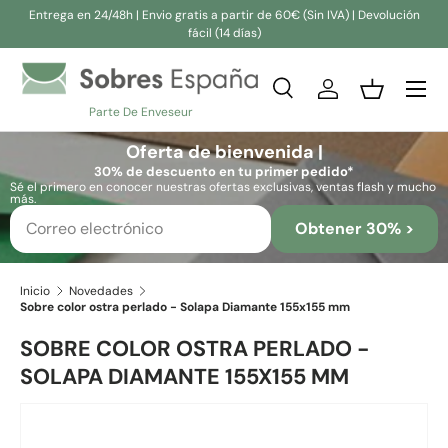
Entrega en 24/48h | Envio gratis a partir de 60€ (Sin IVA) | Devolución
fácil (14 días)
Ir al contenido
Buscar
Iniciar sesión
Cesta
Parte De Enveseur
Buscar
Buscar
Oferta de bienvenida |
30% de descuento en tu primer pedido*
Sé el primero en conocer nuestras ofertas exclusivas, ventas flash y mucho
más.
Obtener 30% >
Inicio
Novedades
Sobre color ostra perlado - Solapa Diamante 155x155 mm
SOBRE COLOR OSTRA PERLADO -
SOLAPA DIAMANTE 155X155 MM
Ir directamente a la información del producto