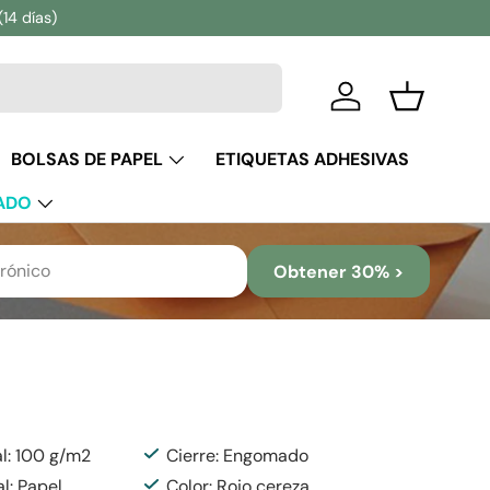
(14 días)
Iniciar sesión
Cesta
BOLSAS DE PAPEL
ETIQUETAS ADHESIVAS
ADO
Obtener 30% >
al: 100 g/m2
Cierre: Engomado
al: Papel
Color: Rojo cereza