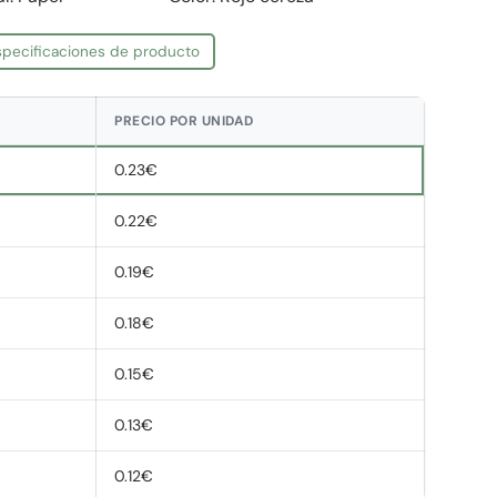
especificaciones de producto
PRECIO POR UNIDAD
0.23€
0.22€
0.19€
0.18€
0.15€
0.13€
0.12€