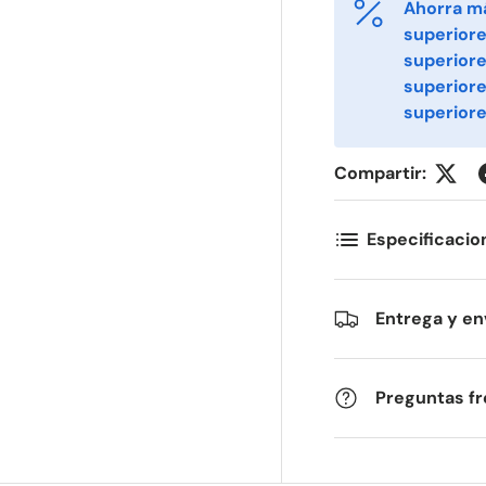
Ahorra m
superiore
superiore
ornavn
Etternavn
*
*
superior
superiore
-post
Telefon
*
Compartir:
Especificacio
ostnummer
Antall
*
*
Entrega y en
ommentarer
Preguntas f