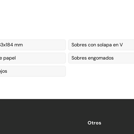
33x184 mm
Sobres con solapa en V
e papel
Sobres engomados
ojos
Otros