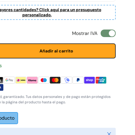
yores cantidades? Click aquí para un presupuesto
personalizado.
l
Mostrar IVA
Añadir al carrito
s
, garantizado. Tus datos personales y de pago están protegidos
e la página del producto hasta el pago.
roducto
Cerrar