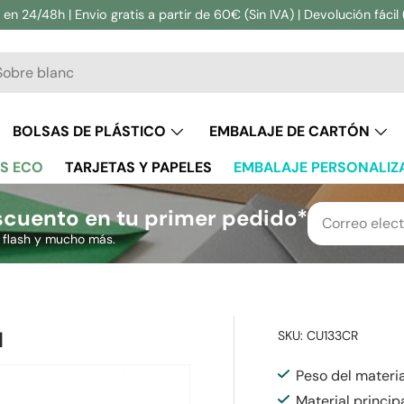
en 24/48h | Envio gratis a partir de 60€ (Sin IVA) | Devolución fácil 
ar
BOLSAS DE PLÁSTICO
EMBALAJE DE CARTÓN
S ECO
TARJETAS Y PAPELES
EMBALAJE PERSONALIZ
cuento en tu primer pedido*
s flash y mucho más.
M
SKU:
CU133CR
Peso del materi
Material princip