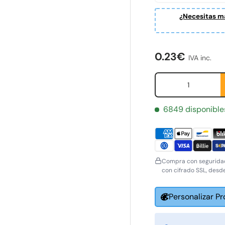
¿Necesitas ma
ería
Precio norma
0.23€
IVA inc.
Cant.
6849 disponible
Compra con seguridad
con cifrado SSL, desd
Personalizar P