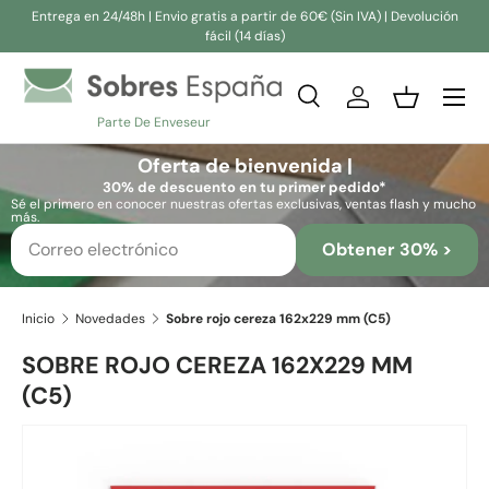
Entrega en 24/48h | Envio gratis a partir de 60€ (Sin IVA) | Devolución
fácil (14 días)
Ir al contenido
Buscar
Iniciar sesión
Cesta
Parte De Enveseur
Buscar
Buscar
Oferta de bienvenida |
30% de descuento en tu primer pedido*
Sé el primero en conocer nuestras ofertas exclusivas, ventas flash y mucho
más.
Obtener 30% >
Inicio
Novedades
Sobre rojo cereza 162x229 mm (C5)
SOBRE ROJO CEREZA 162X229 MM
(C5)
Ir directamente a la información del producto