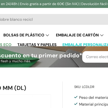
en 24/48h | Envio gratis a partir de 60€ (Sin IVA) | Devolución fácil 
ar
BOLSAS DE PLÁSTICO
EMBALAJE DE CARTÓN
S ECO
TARJETAS Y PAPELES
EMBALAJE PERSONALIZ
cuento en tu primer pedido*
s flash y mucho más.
 MM (DL)
SKU:
LCDLDR
Peso del materia
Material princip