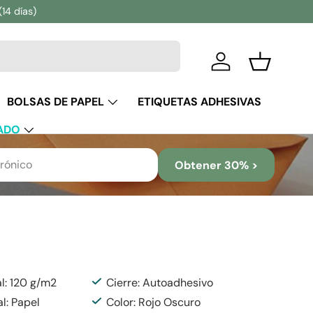
(14 días)
Iniciar sesión
Cesta
BOLSAS DE PAPEL
ETIQUETAS ADHESIVAS
ADO
Obtener 30% >
l: 120 g/m2
Cierre: Autoadhesivo
al: Papel
Color: Rojo Oscuro