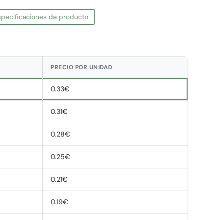
especificaciones de producto
PRECIO POR UNIDAD
0.33€
0.31€
0.28€
0.25€
0.21€
0.19€