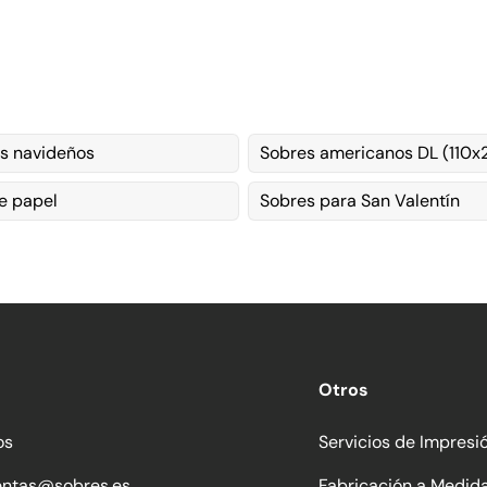
s navideños
Sobres americanos DL (110
e papel
Sobres para San Valentín
Otros
os
Servicios de Impresi
entas@sobres.es
Fabricación a Medid