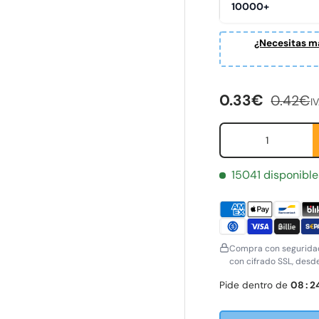
10000+
ería
¿Necesitas ma
Precio de ven
Precio 
0.33€
0.42€
IV
Cant.
15041 disponible
Compra con seguridad
con cifrado SSL, desd
Pide dentro de
08
:
2