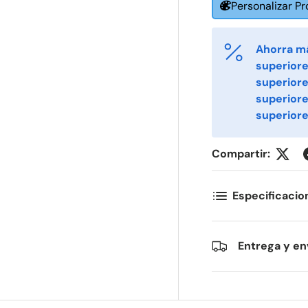
Personalizar P
ornavn
Etternavn
*
*
Ahorra m
superiore
superiore
-post
Telefon
*
superior
superiore
ostnummer
Antall
*
*
Compartir:
Especificacio
ommentarer
Entrega y en