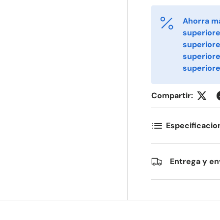
Ahorra m
superiore
irst Name
Last Name
*
*
superiore
superior
superiore
mail
Phone
*
Compartir:
ostal Code
Quantity
*
*
Especificacio
omments
Entrega y en