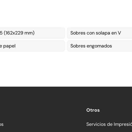
5 (162x229 mm)
Sobres con solapa en V
e papel
Sobres engomados
Otros
os
Servicios de Impresi