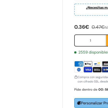
ería
¿Necesitas ma
Precio de ven
Precio 
0.36€
0.47€
IV
Cant.
2559 disponible
Compra con seguridad
con cifrado SSL, desd
Pide dentro de
00
:
5
Personalizar P