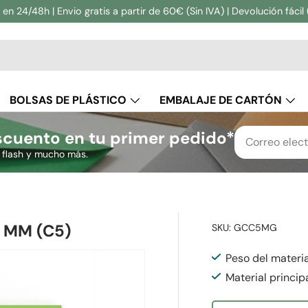
en 24/48h | Envio gratis a partir de 60€ (Sin IVA) | Devolución fácil 
ar
BOLSAS DE PLÁSTICO
EMBALAJE DE CARTÓN
S ECO
TARJETAS Y PAPELES
EMBALAJE PERSONALIZ
cuento en tu primer pedido*
s flash y mucho más.
 MM (C5)
SKU:
GCC5MG
Peso del materia
Material princip