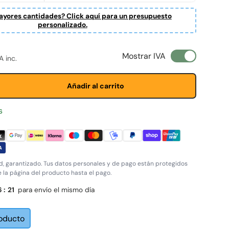
yores cantidades? Click aquí para un presupuesto
personalizado.
ta
normal
Mostrar IVA
A inc.
Añadir al carrito
s
, garantizado. Tus datos personales y de pago están protegidos
e la página del producto hasta el pago.
6
:
21
para envío el mismo día
roducto