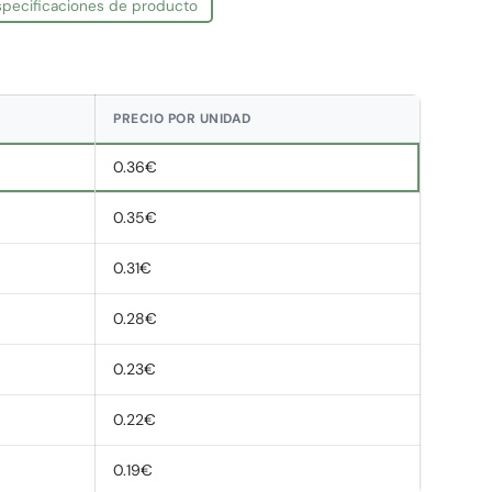
especificaciones de producto
PRECIO POR UNIDAD
0.36€
0.35€
0.31€
0.28€
0.23€
0.22€
0.19€