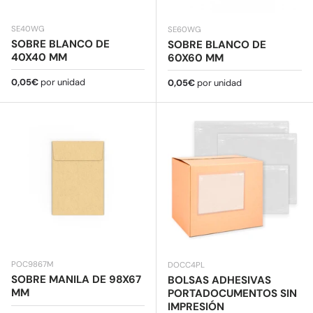
SE40WG
SE60WG
SOBRE BLANCO DE
SOBRE BLANCO DE
40X40 MM
60X60 MM
Precio normal
0,05€
por unidad
Precio normal
0,05€
por unidad
POC9867M
DOCC4PL
SOBRE MANILA DE 98X67
BOLSAS ADHESIVAS
MM
PORTADOCUMENTOS SIN
IMPRESIÓN