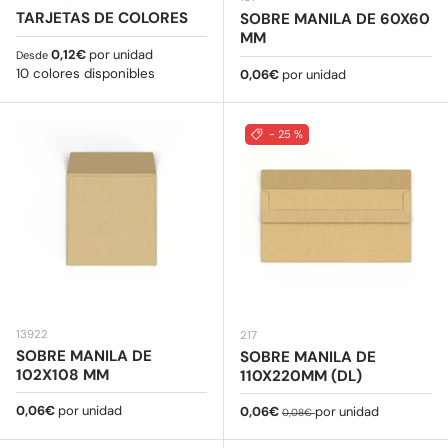
TARJETAS DE COLORES
SOBRE MANILA DE 60X60
MM
Precio normal
0,12€
por unidad
Desde
10 colores disponibles
Precio normal
0,06€
por unidad
- 25 %
13922
217
SOBRE MANILA DE
SOBRE MANILA DE
102X108 MM
110X220MM (DL)
Precio normal
0,06€
por unidad
Precio de venta
Precio normal
0,06€
por unidad
0,08€