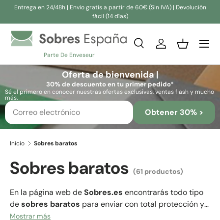
Entrega en 24/48h | Envio gratis a partir de 60€ (Sin IVA) | Devolución
fácil (14 días)
Ir al contenido
Buscar
Iniciar sesión
Cesta
Parte De Enveseur
Buscar
Buscar
Oferta de bienvenida |
30% de descuento en tu primer pedido*
Sé el primero en conocer nuestras ofertas exclusivas, ventas flash y mucho
más.
Obtener 30% >
Inicio
Sobres baratos
Sobres baratos
(61 productos)
En la página web de
Sobres.es
encontrarás todo tipo
de
sobres baratos
para enviar con total protección y
seguridad tus paquetes y tus cartas más preciadas. En
Mostrar más