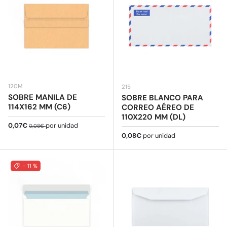
120M
215
SOBRE MANILA DE
SOBRE BLANCO PARA
114X162 MM (C6)
CORREO AÉREO DE
110X220 MM (DL)
Precio de venta
Precio normal
0,07€
por unidad
0,08€
Precio normal
0,08€
por unidad
- 11 %