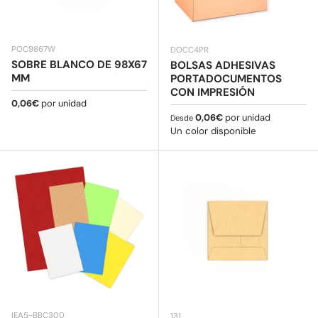
POC9867W
DOCC4PR
SOBRE BLANCO DE 98X67
BOLSAS ADHESIVAS
MM
PORTADOCUMENTOS
CON IMPRESIÓN
Precio normal
0,06€
por unidad
Precio normal
0,06€
por unidad
Desde
Un color disponible
IEA5-BBC300
131