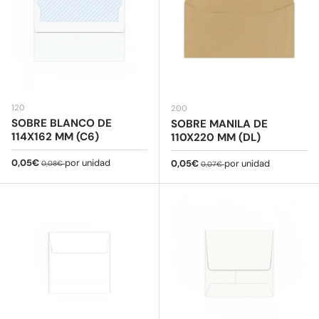
120
200
SOBRE BLANCO DE
SOBRE MANILA DE
114X162 MM (C6)
110X220 MM (DL)
Precio de venta
Precio normal
0,05€
por unidad
Precio de venta
Precio normal
0,05€
por unidad
0,08€
0,07€