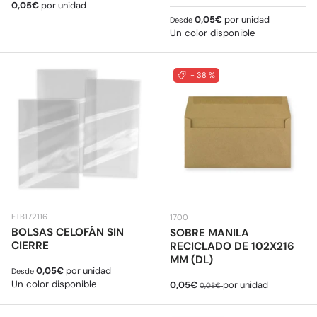
Precio normal
0,05€
por unidad
Precio normal
0,05€
por unidad
Desde
Un color disponible
- 38 %
FTB172116
1700
BOLSAS CELOFÁN SIN
SOBRE MANILA
CIERRE
RECICLADO DE 102X216
MM (DL)
Precio normal
0,05€
por unidad
Desde
Un color disponible
Precio de venta
Precio normal
0,05€
por unidad
0,08€