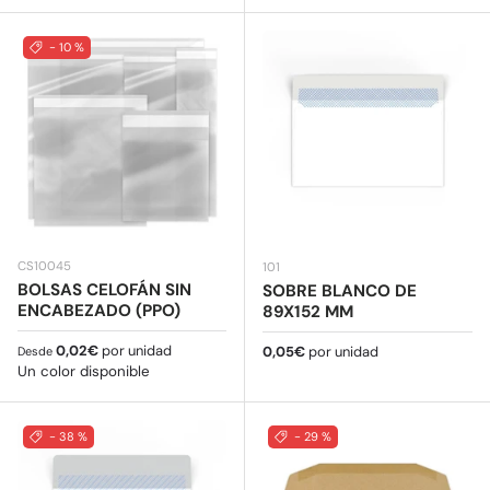
- 10 %
CS10045
101
BOLSAS CELOFÁN SIN
SOBRE BLANCO DE
ENCABEZADO (PPO)
89X152 MM
Precio normal
0,02€
por unidad
Precio normal
0,05€
por unidad
Desde
Un color disponible
- 38 %
- 29 %