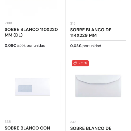
218B
315
SOBRE BLANCO 110X220
SOBRE BLANCO DE
MM (DL)
114X229 MM
Precio de venta
Precio normal
0,08€
por unidad
Precio normal
0,08€
por unidad
0,09€
- 11 %
335
343
SOBRE BLANCO CON
SOBRE BLANCO DE