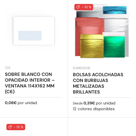
- 10 %
128
EUMB165IB
SOBRE BLANCO CON
BOLSAS ACOLCHADAS
OPACIDAD INTERIOR –
CON BURBUJAS
VENTANA 114X162 MM
METALIZADAS
(C6)
BRILLANTES
Precio normal
0,06€
por unidad
Precio normal
0,39€
por unidad
Desde
12 colores disponibles
- 13 %