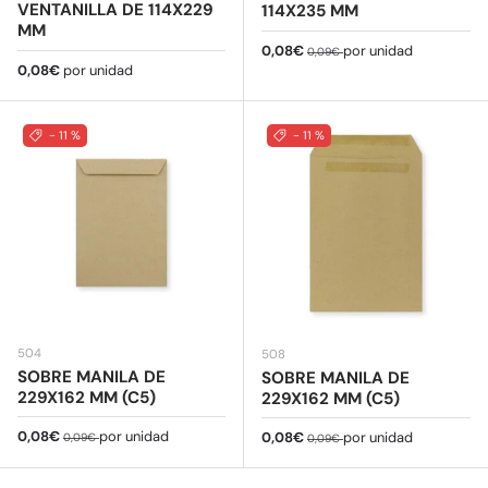
VENTANILLA DE 114X229
114X235 MM
MM
Precio de venta
Precio normal
0,08€
por unidad
0,09€
Precio normal
0,08€
por unidad
- 11 %
- 11 %
504
508
SOBRE MANILA DE
SOBRE MANILA DE
229X162 MM (C5)
229X162 MM (C5)
Precio de venta
Precio normal
0,08€
por unidad
Precio de venta
Precio normal
0,08€
por unidad
0,09€
0,09€